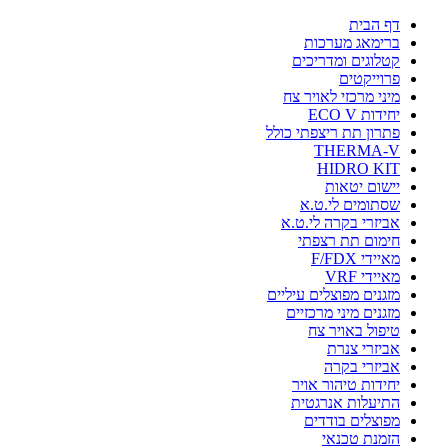
דף הבית
ברימאג מערכות
קטלוגים ומדריכים
פרוייקטים
מיני מרכזי לאויר צח
יחידות ECO V
פתרון תת ריצפתי כולל
THERMA-V
HIDRO KIT
יישום יטאות
שסתומים לי.ט.א
אביזרי בקרה לי.ט.א
חימום תת רצפתי
מאיידי F/FDX
מאיידי VRF
מזגנים מפוצלים עיליים
מזגנים מיני מרכזיים
טיפול באויר צח
אביזרי צנרת
אביזרי בקרה
יחידות טיהור אויר
התיעלות אנרגטית
מפוצלים בודדים
הזמנת טכנאי