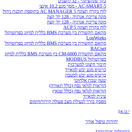
בקר פונקציונלי - 32 לחצנים
AC-SMART-5 - מסך מגע 10.2 אינצ׳
לוח בקרה תצוגה AC MANAGER 5 בתוספת תוכנת ניהול
מונה צריכת אנרגיה - 128 יח' קצה
מונה צריכת אנרגיה - 128 יח' קצה
לוח בקרה תצוגה ACP 5
מתאם תקשורת בין מערכת BMS כללית למיזוג בפרוטוקול
LonWorks
מתאם תקשורת בין מערכת BMS כללית למיזוג בפרוטוקול
BACnet
מתאם תקשורת CM-6000 בין מערכת BMS כללית למיזוג
בפרוטוקול MODBUS
חיבור חיצוני למערכות
כרטיס מגע יבש למאייד
כרטיס מגע יבש למעבה
שעון שבת אלחוטי
הוראות לגלאי נפח (כולל תאורה)
הוראות לגלאי נפח (כולל שנאי)
עינית למאייד
מפסק בורר לנעילת מצב פעולה קירור/חימום
י.ט.א
1
יחידות טיפול אוויר
התיעלות אנרגטית
1