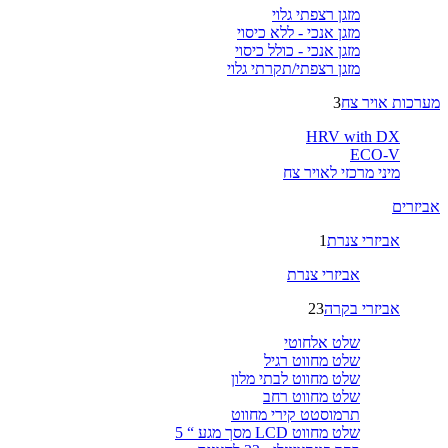
מזגן רצפתי גלוי
מזגן אנכי - ללא כיסוי
מזגן אנכי - כולל כיסוי
מזגן רצפתי/תקרתי גלוי
מערכות אויר צח
3
HRV with DX
ECO-V
מיני מרכזי לאויר צח
אביזרים
אביזרי צנרת
1
אביזרי צנרת
אביזרי בקרה
23
שלט אלחוטי
שלט מחווט רגיל
שלט מחווט לבתי מלון
שלט מחווט רחב
תרמוסטט קירי מחווט
שלט מחווט LCD מסך מגע “ 5