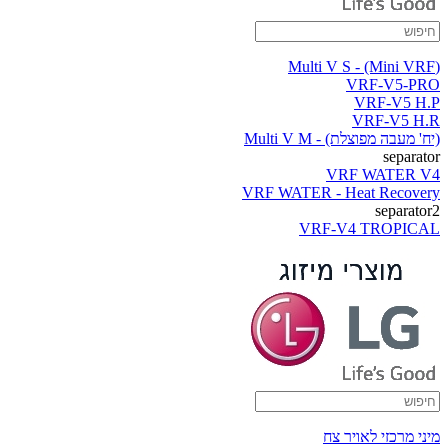
(Multi V S - (Mini VRF
VRF-V5-PRO
VRF-V5 H.P
VRF-V5 H.R
(יח' מעבה מפוצלת) - Multi V M
separator
VRF WATER V4
VRF WATER - Heat Recovery
separator2
VRF-V4 TROPICAL
מיני מרכזי לאויר צח