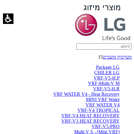
מערכות
ומעבים
-
ברימאג
מערכות
מערכות ומעבים
15
Package LG
CHILER LG
VRF-V5-H.P
VRF-Multi-V M
VRF-V5-H.R
VRF WATER V4 - Heat Recovery
MINI VRF Water
VRF WATER V4
VRF-V4 TROPICAL
VRF-V4 HEAT RECOVERY
VRF-V3 HEAT RECOVERY
VRF-V5-PRO
(Multi V S - (Mini VRF