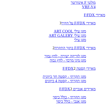
מולטי F אינוורטר
VRF-V4
מאיידי F/FDX
מאיידי F/FDX על הקיר
3
מזגן עילי ART COOL
מזגן עילי ART GALERY
מזגן עילי
מאיידי F/FDX בתוך התקרה
2
מזגן לזריקה ישירה - לחץ נמוך
מזגן מיני מרכזי - לחץ גבוה
מאיידי קסטה F/FDX
2
מזגן תקרתי - קסטה חד כיוונית
מזגן תקרתי - קסטה 4 כיוונים
מאיידים אנכיים F/FDX
2
מזגן תקרתי - כולל כיסוי
מזגן אנכי - כולל כיסוי