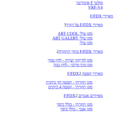
מולטי F אינוורטר
VRF-V4
מאיידי F/FDX
מאיידי F/FDX על הקיר
3
מזגן עילי ART COOL
מזגן עילי ART GALERY
מזגן עילי
מאיידי F/FDX בתוך התקרה
2
מזגן לזריקה ישירה - לחץ נמוך
מזגן מיני מרכזי - לחץ גבוה
מאיידי קסטה F/FDX
2
מזגן תקרתי - קסטה חד כיוונית
מזגן תקרתי - קסטה 4 כיוונים
מאיידים אנכיים F/FDX
2
מזגן תקרתי - כולל כיסוי
מזגן אנכי - כולל כיסוי