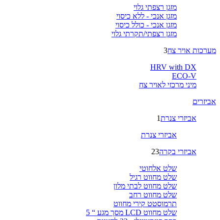
מזגן רצפתי גלוי
מזגן אנכי - ללא כיסוי
מזגן אנכי - כולל כיסוי
מזגן רצפתי/תקרתי גלוי
מערכות אויר צח
3
HRV with DX
ECO-V
מיני מרכזי לאויר צח
אביזרים
אביזרי צנרת
1
אביזרי צנרת
אביזרי בקרה
23
שלט אלחוטי
שלט מחווט רגיל
שלט מחווט לבתי מלון
שלט מחווט רחב
תרמוסטט קירי מחווט
שלט מחווט LCD מסך מגע “ 5