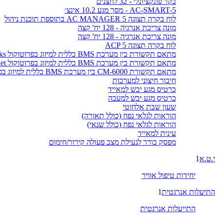
בקר פונקציונלי - 32 לחצנים
AC-SMART-5 - מסך מגע 10.2 אינצ׳
לוח בקרה תצוגה AC MANAGER 5 בתוספת תוכנת ניהול
מונה צריכת אנרגיה - 128 יח' קצה
מונה צריכת אנרגיה - 128 יח' קצה
לוח בקרה תצוגה ACP 5
מתאם תקשורת בין מערכת BMS כללית למיזוג בפרוטוקול LonWorks
מתאם תקשורת בין מערכת BMS כללית למיזוג בפרוטוקול BACnet
מתאם תקשורת CM-6000 בין מערכת BMS כללית למיזוג בפרוטוקול MODBUS
חיבור חיצוני למערכות
כרטיס מגע יבש למאייד
כרטיס מגע יבש למעבה
שעון שבת אלחוטי
הוראות לגלאי נפח (כולל תאורה)
הוראות לגלאי נפח (כולל שנאי)
עינית למאייד
מפסק בורר לנעילת מצב פעולה קירור/חימום
י.ט.א
1
יחידות טיפול אוויר
התיעלות אנרגטית
1
התייעלות אנרגטית