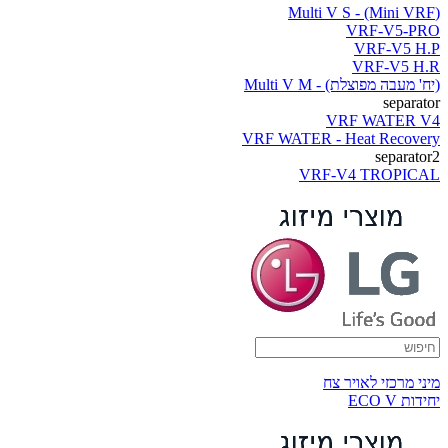
(Multi V S - (Mini VRF
VRF-V5-PRO
VRF-V5 H.P
VRF-V5 H.R
(יח' מעבה מפוצלת) - Multi V M
separator
VRF WATER V4
VRF WATER - Heat Recovery
separator2
VRF-V4 TROPICAL
מיני מרכזי לאויר צח
יחידות ECO V