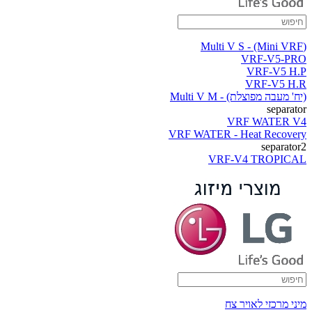
(Multi V S - (Mini VRF
VRF-V5-PRO
VRF-V5 H.P
VRF-V5 H.R
(יח' מעבה מפוצלת) - Multi V M
separator
VRF WATER V4
VRF WATER - Heat Recovery
separator2
VRF-V4 TROPICAL
מיני מרכזי לאויר צח