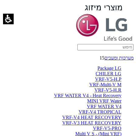
VRF-
V4
-
ברימאג
מערכות
מערכות ומעבים
15
Package LG
CHILER LG
VRF-V5-H.P
VRF-Multi-V M
VRF-V5-H.R
VRF WATER V4 - Heat Recovery
MINI VRF Water
VRF WATER V4
VRF-V4 TROPICAL
VRF-V4 HEAT RECOVERY
VRF-V3 HEAT RECOVERY
VRF-V5-PRO
(Multi V S - (Mini VRF