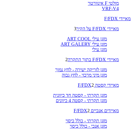
מולטי F אינוורטר
VRF-V4
מאיידי F/FDX
מאיידי F/FDX על הקיר
3
מזגן עילי ART COOL
מזגן עילי ART GALERY
מזגן עילי
מאיידי F/FDX בתוך התקרה
2
מזגן לזריקה ישירה - לחץ נמוך
מזגן מיני מרכזי - לחץ גבוה
מאיידי קסטה F/FDX
2
מזגן תקרתי - קסטה חד כיוונית
מזגן תקרתי - קסטה 4 כיוונים
מאיידים אנכיים F/FDX
2
מזגן תקרתי - כולל כיסוי
מזגן אנכי - כולל כיסוי