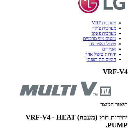
מערכות VRF
מערכות צ'ילר
מערכות פאקג'
מזגנים מיני מרכזיים
טיפול באויר צח
אביזרים
יחידות טיפול אויר
חימום תת רצפתי
VRF-V4
תיאור המוצר
יחידות חוץ (מעבה) VRF-V4 - HEAT
PUMP.