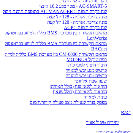
בקר פונקציונלי - 32 לחצנים
AC-SMART-5 - מסך מגע 10.2 אינצ׳
לוח בקרה תצוגה AC MANAGER 5 בתוספת תוכנת ניהול
מונה צריכת אנרגיה - 128 יח' קצה
מונה צריכת אנרגיה - 128 יח' קצה
לוח בקרה תצוגה ACP 5
מתאם תקשורת בין מערכת BMS כללית למיזוג בפרוטוקול
LonWorks
מתאם תקשורת בין מערכת BMS כללית למיזוג בפרוטוקול
BACnet
מתאם תקשורת CM-6000 בין מערכת BMS כללית למיזוג
בפרוטוקול MODBUS
חיבור חיצוני למערכות
כרטיס מגע יבש למאייד
כרטיס מגע יבש למעבה
שעון שבת אלחוטי
הוראות לגלאי נפח (כולל תאורה)
הוראות לגלאי נפח (כולל שנאי)
עינית למאייד
מפסק בורר לנעילת מצב פעולה קירור/חימום
י.ט.א
1
יחידות טיפול אוויר
התיעלות אנרגטית
1