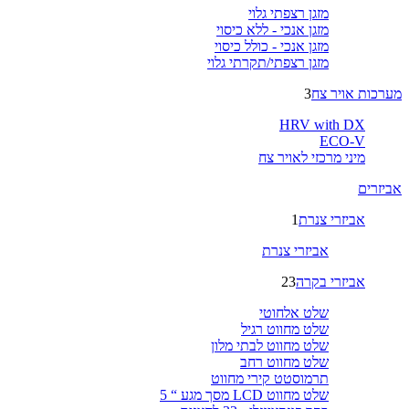
מזגן רצפתי גלוי
מזגן אנכי - ללא כיסוי
מזגן אנכי - כולל כיסוי
מזגן רצפתי/תקרתי גלוי
מערכות אויר צח
3
HRV with DX
ECO-V
מיני מרכזי לאויר צח
אביזרים
אביזרי צנרת
1
אביזרי צנרת
אביזרי בקרה
23
שלט אלחוטי
שלט מחווט רגיל
שלט מחווט לבתי מלון
שלט מחווט רחב
תרמוסטט קירי מחווט
שלט מחווט LCD מסך מגע “ 5