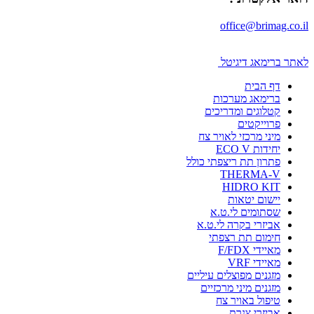
office@brimag.co.il
לאתר ברימאג דיגיטל
דף הבית
ברימאג מערכות
קטלוגים ומדריכים
פרוייקטים
מיני מרכזי לאויר צח
יחידות ECO V
פתרון תת ריצפתי כולל
THERMA-V
HIDRO KIT
יישום יטאות
שסתומים לי.ט.א
אביזרי בקרה לי.ט.א
חימום תת רצפתי
מאיידי F/FDX
מאיידי VRF
מזגנים מפוצלים עיליים
מזגנים מיני מרכזיים
טיפול באויר צח
אביזרי צנרת