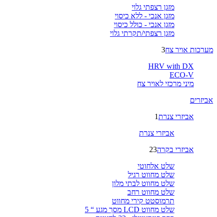
מזגן רצפתי גלוי
מזגן אנכי - ללא כיסוי
מזגן אנכי - כולל כיסוי
מזגן רצפתי/תקרתי גלוי
מערכות אויר צח
3
HRV with DX
ECO-V
מיני מרכזי לאויר צח
אביזרים
אביזרי צנרת
1
אביזרי צנרת
אביזרי בקרה
23
שלט אלחוטי
שלט מחווט רגיל
שלט מחווט לבתי מלון
שלט מחווט רחב
תרמוסטט קירי מחווט
שלט מחווט LCD מסך מגע “ 5