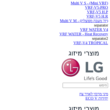
(Multi V S - (Mini VRF
VRF-V5-PRO
VRF-V5 H.P
VRF-V5 H.R
(יח' מעבה מפוצלת) - Multi V M
separator
VRF WATER V4
VRF WATER - Heat Recovery
separator2
VRF-V4 TROPICAL
מיני מרכזי לאויר צח
יחידות ECO V