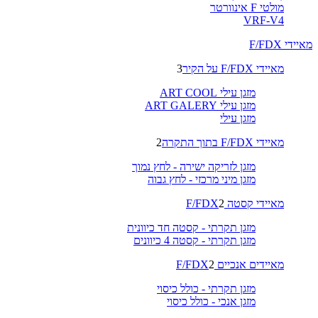
מולטי F אינוורטר
VRF-V4
מאיידי F/FDX
מאיידי F/FDX על הקיר
3
מזגן עילי ART COOL
מזגן עילי ART GALERY
מזגן עילי
מאיידי F/FDX בתוך התקרה
2
מזגן לזריקה ישירה - לחץ נמוך
מזגן מיני מרכזי - לחץ גבוה
מאיידי קסטה F/FDX
2
מזגן תקרתי - קסטה חד כיוונית
מזגן תקרתי - קסטה 4 כיוונים
מאיידים אנכיים F/FDX
2
מזגן תקרתי - כולל כיסוי
מזגן אנכי - כולל כיסוי