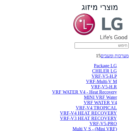
HRV
with
DX
-
ברימאג
מערכות ומעבים
15
מערכות
Package LG
CHILER LG
VRF-V5-H.P
VRF-Multi-V M
VRF-V5-H.R
VRF WATER V4 - Heat Recovery
MINI VRF Water
VRF WATER V4
VRF-V4 TROPICAL
VRF-V4 HEAT RECOVERY
VRF-V3 HEAT RECOVERY
VRF-V5-PRO
(Multi V S - (Mini VRF