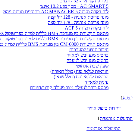
בקר פונקציונלי - 32 לחצנים
AC-SMART-5 - מסך מגע 10.2 אינצ׳
לוח בקרה תצוגה AC MANAGER 5 בתוספת תוכנת ניהול
מונה צריכת אנרגיה - 128 יח' קצה
מונה צריכת אנרגיה - 128 יח' קצה
לוח בקרה תצוגה ACP 5
מתאם תקשורת בין מערכת BMS כללית למיזוג בפרוטוקול LonWorks
מתאם תקשורת בין מערכת BMS כללית למיזוג בפרוטוקול BACnet
מתאם תקשורת CM-6000 בין מערכת BMS כללית למיזוג בפרוטוקול MODBUS
חיבור חיצוני למערכות
כרטיס מגע יבש למאייד
כרטיס מגע יבש למעבה
שעון שבת אלחוטי
הוראות לגלאי נפח (כולל תאורה)
הוראות לגלאי נפח (כולל שנאי)
עינית למאייד
מפסק בורר לנעילת מצב פעולה קירור/חימום
י.ט.א
1
יחידות טיפול אוויר
התיעלות אנרגטית
1
התייעלות אנרגטית