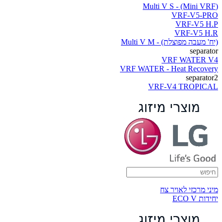
(Multi V S - (Mini VRF
VRF-V5-PRO
VRF-V5 H.P
VRF-V5 H.R
(יח' מעבה מפוצלת) - Multi V M
separator
VRF WATER V4
VRF WATER - Heat Recovery
separator2
VRF-V4 TROPICAL
מיני מרכזי לאויר צח
יחידות ECO V