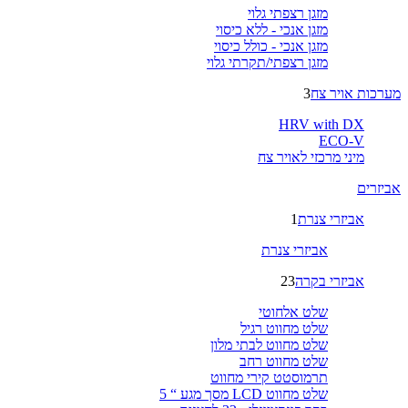
מזגן רצפתי גלוי
מזגן אנכי - ללא כיסוי
מזגן אנכי - כולל כיסוי
מזגן רצפתי/תקרתי גלוי
מערכות אויר צח
3
HRV with DX
ECO-V
מיני מרכזי לאויר צח
אביזרים
אביזרי צנרת
1
אביזרי צנרת
אביזרי בקרה
23
שלט אלחוטי
שלט מחווט רגיל
שלט מחווט לבתי מלון
שלט מחווט רחב
תרמוסטט קירי מחווט
שלט מחווט LCD מסך מגע “ 5