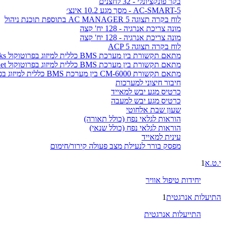
בקר פונקציונלי - 32 לחצנים
AC-SMART-5 - מסך מגע 10.2 אינצ׳
לוח בקרה תצוגה AC MANAGER 5 בתוספת תוכנת ניהול
מונה צריכת אנרגיה - 128 יח' קצה
מונה צריכת אנרגיה - 128 יח' קצה
לוח בקרה תצוגה ACP 5
מתאם תקשורת בין מערכת BMS כללית למיזוג בפרוטוקול LonWorks
מתאם תקשורת בין מערכת BMS כללית למיזוג בפרוטוקול BACnet
מתאם תקשורת CM-6000 בין מערכת BMS כללית למיזוג בפרוטוקול MODBUS
חיבור חיצוני למערכות
כרטיס מגע יבש למאייד
כרטיס מגע יבש למעבה
שעון שבת אלחוטי
הוראות לגלאי נפח (כולל תאורה)
הוראות לגלאי נפח (כולל שנאי)
עינית למאייד
מפסק בורר לנעילת מצב פעולה קירור/חימום
י.ט.א
1
יחידות טיפול אוויר
התיעלות אנרגטית
1
התייעלות אנרגטית