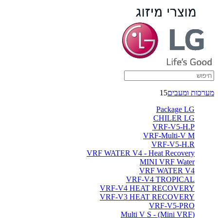
HRV
with
DX
-
ברימאג
מערכות ומעבים
15
מערכות
Package LG
CHILER LG
VRF-V5-H.P
VRF-Multi-V M
VRF-V5-H.R
VRF WATER V4 - Heat Recovery
MINI VRF Water
VRF WATER V4
VRF-V4 TROPICAL
VRF-V4 HEAT RECOVERY
VRF-V3 HEAT RECOVERY
VRF-V5-PRO
(Multi V S - (Mini VRF