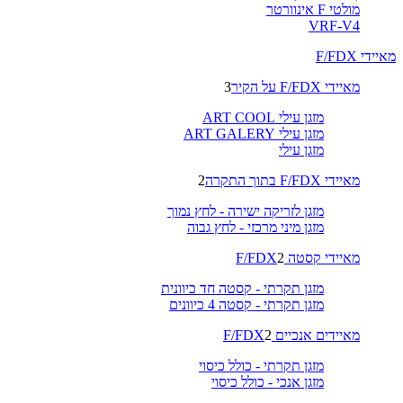
מולטי F אינוורטר
VRF-V4
מאיידי F/FDX
מאיידי F/FDX על הקיר
3
מזגן עילי ART COOL
מזגן עילי ART GALERY
מזגן עילי
מאיידי F/FDX בתוך התקרה
2
מזגן לזריקה ישירה - לחץ נמוך
מזגן מיני מרכזי - לחץ גבוה
מאיידי קסטה F/FDX
2
מזגן תקרתי - קסטה חד כיוונית
מזגן תקרתי - קסטה 4 כיוונים
מאיידים אנכיים F/FDX
2
מזגן תקרתי - כולל כיסוי
מזגן אנכי - כולל כיסוי