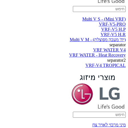
(Multi V S - (Mini VRF
VRF-V5-PRO
VRF-V5 H.P
VRF-V5 H.R
(יח' מעבה מפוצלת) - Multi V M
separator
VRF WATER V4
VRF WATER - Heat Recovery
separator2
VRF-V4 TROPICAL
מיני מרכזי לאויר צח