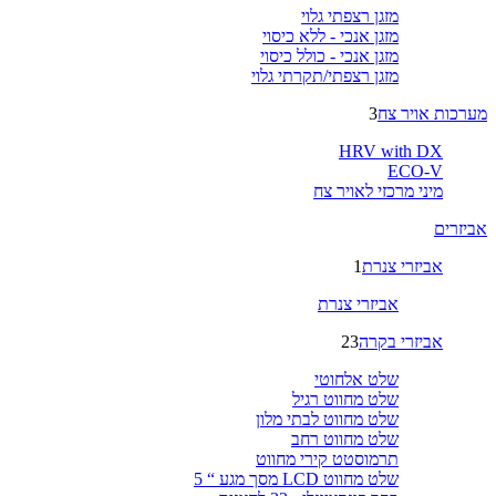
מזגן רצפתי גלוי
מזגן אנכי - ללא כיסוי
מזגן אנכי - כולל כיסוי
מזגן רצפתי/תקרתי גלוי
מערכות אויר צח
3
HRV with DX
ECO-V
מיני מרכזי לאויר צח
אביזרים
אביזרי צנרת
1
אביזרי צנרת
אביזרי בקרה
23
שלט אלחוטי
שלט מחווט רגיל
שלט מחווט לבתי מלון
שלט מחווט רחב
תרמוסטט קירי מחווט
שלט מחווט LCD מסך מגע “ 5