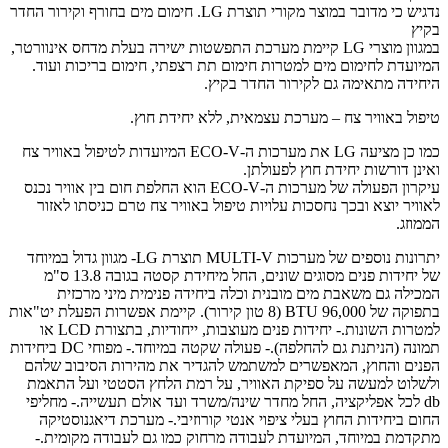
נדגיש כי מדובר במוצר מקורי תוצרת LG. חימום מים בחורף וקירור החדר
בקיץ
במגוון מוצרי LG קיימת מערכת התפשטות ישירה בעלת מדחס אינוורטר,
המיועדת לחימום מים למטרות חימום תת רצפתי, חימום בריכות ועוד.
היחידה מתאימה גם לקירור החדר בקיץ.
טיפול באוויר צח – מערכת עצמאית, ללא יחידת חוץ.
כמו כן מציעה LG את מערכות ה-ECO-V המיועדות לטיפול באוויר צח
ואינן דורשות יחידת חוץ לפעולתן.
עיקרון הפעולה של מערכות ה-ECO-V הוא החלפת חום בין אוויר נכנס
לאוויר יוצא ובכך נחסכות עלויות טיפול באוויר צח טרם כניסתו לאזור
הממוזג.
יתרונות נוספים של מערכות MULTI-V תוצרת LG- מגוון גדול במיוחד
של יחידות פנים מסוגים שונים, החל מיחידת קסטה בגובה 13.8 ס"מ
המכילה גם משאבת מים מובנית וכלה ביחידה פנימית מיני מרכזית
בתפוקה של 96,000 BTU (8 טון קירור). קיימת אפשרות הפעלת יט"אות
למטרות השונות.- יחידות פנים מעוצבות, ייחודיות, בתצורת LCD או
תמונה (הניתנת גם להחלפה).- פעולה שקטה במיוחד.- מפוחי DC ביחידות
הפנים והחוץ, המאפשרים למשתמש להגדיר את מהירות הסיבוב שלהם
ולשלוט למעשה על ספיקת האוויר, על רמת הלחץ הסטטי ועל התאמת
db לכל אפליקציה, החל מחדר שינה/משרד ועד אולם תעשייה.- מחליפי
החום ביחידות החוץ בעלי ציפוי אנטי קורוזיבי.- מערכת דיאגנוסטיקה
מתקדמת במיוחד, המיועדת לעבודה מרחוק כמו גם לעבודה מקומית.-