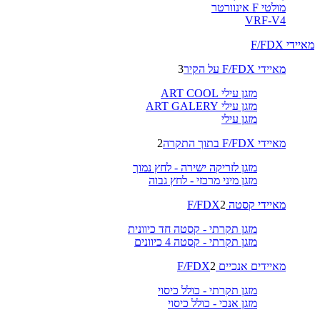
מולטי F אינוורטר
VRF-V4
מאיידי F/FDX
מאיידי F/FDX על הקיר
3
מזגן עילי ART COOL
מזגן עילי ART GALERY
מזגן עילי
מאיידי F/FDX בתוך התקרה
2
מזגן לזריקה ישירה - לחץ נמוך
מזגן מיני מרכזי - לחץ גבוה
מאיידי קסטה F/FDX
2
מזגן תקרתי - קסטה חד כיוונית
מזגן תקרתי - קסטה 4 כיוונים
מאיידים אנכיים F/FDX
2
מזגן תקרתי - כולל כיסוי
מזגן אנכי - כולל כיסוי