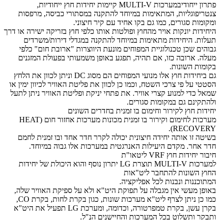
פתרון ייחודיבמערכות MULTI-V קיימות יחידות חוץ ייחודיות,
צנטריפוגליות, המתאימות במיוחד להתקנה במסתורי כביסה, מרפסות
ומקומות סגורים, כמו גם בקו אחיד עם קיר חיצוני.
היחידות יונקות אויר מהחוץ ופולטות אותו כלפי חוץ בזריקה ישירה או דרך
תעלות. היחידות מתאימות במיוחד להתקנה במגדלי דירות/משרדים
גבוהים שכן טכנולוגיית המפוחים מונעת היווצרות "ארובת חום" כלפי
מעלה. ארובה כזו, אם תהיה, תפגע באופן משמעותי בפעולת המזגנים
בקומות השונות.
גם ביחידות חוץ אלו מנועי המפוחים הם מסוג DC וניתן לכוון את הלחץ
הסטטי על פי צרכי השטח, וכמו כן לכוון את פליטת האוויר לכיוון ימין או
שמאל כדי למנוע קצרי אוויר. את פתחי יניקת ופליטת האוויר ניתן לתעל
ולהתקינם גם במקומות סגורים.
יחידות חוץ לקירור וחימום בו זמנית בחדרים השונים
מערכות לחימום וקירור בו זמנית מכונות מערכות אחזור חום (HEAT
RECOVERY).
בשיטה זו אותה יחידה חיצונית יכולה לקרר חדר אחד ובו זמנית לחמם
חדר אחר. מקדם היעילות האנרגטית במערכות אלו גבוה במיוחד.
חיבור יחידות חוץ VRF ליטאו"ת
למערכות MULTI-V תוצרת LG יתרון נוסף והוא היכולת של יחידות
החוץ השונות להתחבר ליט"אות
המתוכננות ונבנות לכל אפליקציה.
באופן מעשי אין מגבלה על תפוקת היט"א ולא על ספיקת האוויר שלה,
כמו כן ניתן לצרף ליט"א מערכות שונות, כגון בקרת לחות, בקרת CO,
בקרן עשן, בקרת טמפרטורה, וכדומה, ומערכת LG תפעיל את היט"א
ותבקר ותשלוט בכל המערכות והחיישנים הנ"ל.