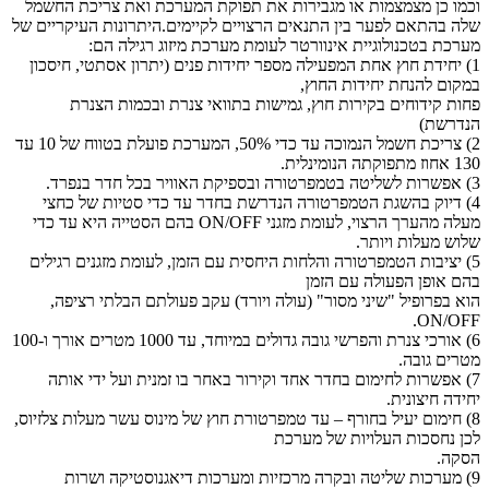
וכמו כן מצמצמות או מגבירות את תפוקת המערכת ואת צריכת החשמל
שלה בהתאם לפער בין התנאים הרצויים לקיימים.היתרונות העיקריים של
מערכת בטכנולוגיית אינוורטר לעומת מערכת מיזוג רגילה הם:
1) יחידת חוץ אחת המפעילה מספר יחידות פנים (יתרון אסתטי, חיסכון
במקום להנחת יחידות החוץ,
פחות קידוחים בקירות חוץ, גמישות בתוואי צנרת ובכמות הצנרת
הנדרשת)
2) צריכת חשמל הנמוכה עד כדי 50%, המערכת פועלת בטווח של 10 עד
130 אחוז מתפוקתה הנומינלית.
3) אפשרות לשליטה בטמפרטורה ובספיקת האוויר בכל חדר בנפרד.
4) דיוק בהשגת הטמפרטורה הנדרשת בחדר עד כדי סטיות של כחצי
מעלה מהערך הרצוי, לעומת מזגני ON/OFF בהם הסטייה היא עד כדי
שלוש מעלות ויותר.
5) יציבות הטמפרטורה והלחות היחסית עם הזמן, לעומת מזגנים רגילים
בהם אופן הפעולה עם הזמן
הוא בפרופיל "שיני מסור" (עולה ויורד) עקב פעולתם הבלתי רציפה,
ON/OFF.
6) אורכי צנרת והפרשי גובה גדולים במיוחד, עד 1000 מטרים אורך ו-100
מטרים גובה.
7) אפשרות לחימום בחדר אחד וקירור באחר בו זמנית ועל ידי אותה
יחידה חיצונית.
8) חימום יעיל בחורף – עד טמפרטורת חוץ של מינוס עשר מעלות צלזיוס,
לכן נחסכות העלויות של מערכת
הסקה.
9) מערכות שליטה ובקרה מרכזיות ומערכות דיאגנוסטיקה ושרות