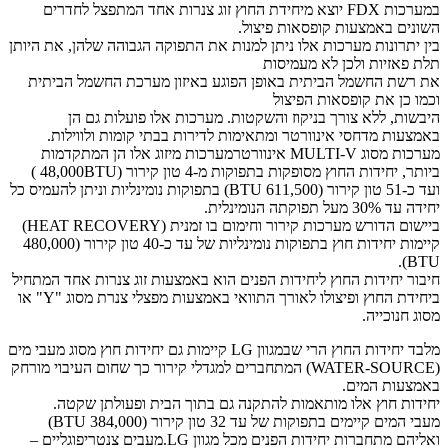
במערכות FDX יוצא מיחידת החוץ זוג צנרות אחד המתפצל לחדרים
השונים באמצעות קופסאות פיצול.
בין יתרונות מערכות אלו ניתן למנות את התפוקה הגבוהה שלהן, את היותן
תלת פאזיות ולכן לא מעמיסות
את רשת החשמל הביתית באופן הפוגע באיזון מערכת החשמל הביתית
וכמו כן את קופסאות הפיצול
היבשות, ללא צורך בניקוז והשקטות. מערכות אלו פועלות גם הן
באמצעות מדחסי אינוורטר ומתאימות לדירות בבתי קומות ולווילות.
מערכות מסוג MULTI-V אינוורטרמערכות מיזוג אלו הן המתקדמות
ביותר, יחידות החוץ מסופקות בתפוקות מ-4 טון קירור (48,000BTU )
ועד כ-51 טון קירור (611,500 BTU) בתפוקות נומינליות וניתן להעמיס כל
יחידה עד 30% מעל תפוקתה הנומינלית.
ביישום הדורש מערכות קירור וחימום בו זמנית (HEAT RECOVERY)
קיימות יחידות חוץ בתפוקות נומינליות של עד כ-40 טון קירור (480,000
BTU).
חיבור יחידות החוץ ליחידות הפנים הוא באמצעות זוג צנרות אחד המתחיל
ביחידת החוץ ופיצולו לאורך התוואי באמצעות מפצלי צנרת מסוג "Y" או
מסוג חנוכייה.
מלבד יחידות החוץ הרי שבמגוון LG קיימות גם יחידות חוץ מסוג מעבי מים
(WATER-SOURCE) המתחברים למגדלי קירור כך שחום העיבוי מורחק
באמצעות המים.
יחידות חוץ אלו מותאמות להתקנה גם בתוך הבית ופעולתן שקטה.
מעבי המים קיימים בתפוקות של עד 32 טון קירור (384,000 BTU)
ואליהם מתחברות יחידות הפנים מכל מגוון LG.מעבים צנטריפוגליים –