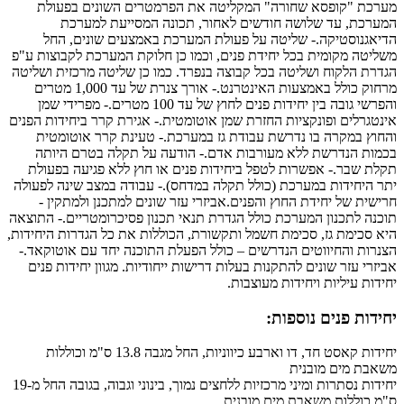
מערכת "קופסא שחורה" המקליטה את הפרמטרים השונים בפעולת
המערכת, עד שלושה חודשים לאחור, תכונה המסייעת למערכת
הדיאגנוסטיקה.- שליטה על פעולת המערכת באמצעים שונים, החל
משליטה מקומית בכל יחידת פנים, וכמו כן חלוקת המערכת לקבוצות ע"פ
הגדרת הלקוח ושליטה בכל קבוצה בנפרד. כמו כן שליטה מרכזית ושליטה
מרחוק כולל באמצעות האינטרנט.- אורך צנרת של עד 1,000 מטרים
והפרשי גובה בין יחידות פנים לחוץ של עד 100 מטרים.- מפרידי שמן
אינטגרלים ופונקציות החזרת שמן אוטומטית.- אגירת קרר ביחידות הפנים
והחוץ במקרה בו נדרשת עבודת גז במערכת.- טעינת קרר אוטומטית
בכמות הנדרשת ללא מעורבות אדם.- הודעה על תקלה בטרם היותה
תקלת שבר.- אפשרות לטפל ביחידות פנים או חוץ ללא פגיעה בפעולת
יתר היחידות במערכת (כולל תקלה במדחס).- עבודה במצב שינה לפעולה
חרישית של יחידת החוץ והפנים.אביזרי עזר שונים למתכנן ולמתקין -
תוכנה לתכנון המערכת כולל הגדרת תנאי תכנון פסיכרומטריים.- התוצאה
היא סכימת גז, סכימת חשמל ותקשורת, הכוללות את כל הגדרות היחידות,
הצנרות והחיווטים הנדרשים – כולל הפעלת התוכנה יחד עם אוטוקאד.-
אביזרי עזר שונים להתקנות בעלות דרישות ייחודיות. מגוון יחידות פנים
יחידות עיליות ויחידות מעוצבות.
יחידות פנים נוספות:
יחידות קאסט חד, דו וארבע כיווניות, החל מגבה 13.8 ס"מ וכוללות
משאבת מים מובנית
יחידות נסתרות ומיני מרכזיות ללחצים נמוך, בינוני וגבוה, בגובה החל מ-19
ס"מ כוללות משאבת מים מובנית.