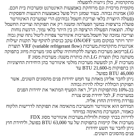
מתקדמות, כולן ניתנות להפעלה
מקומית מרכזית וגם מרוחקת באמצעות האינטרנט ומערכות בית חכם.
10) אמינות גבוהה. בעוד שמזגן רגיל פועל באמצעות התנעות והפסקות
(פעולה היוצרת בלאי וצריכת חשמל גבוהים) הרי שמערכת האינוורטר
פועלת ברציפות במשך הפעלתה ומשנה רק את תפוקתה וצריכת החשמל
שלה. תוצאות הפעולה הרציפה הן בין היתר בלאי נמוך, הרגשת נוחות
וצריכה נמוכה של חשמל.מערכות אינוורטר צפויות ליטול נתח שוק גבוה
יותר ויותר במקום מזגני ON/OFF עקב כניסתן לתוקף של תקנות יעילות
אנרגטית מתקדמות.מערכות VRF (variable refrigerant flow) תוצרת
LGברימאג מערכות מציעה ללקוחותיה שלוש סוגי מערכות מיזוג בתפוקה
משתנה כולן תוצרת LG.תת כותרת משנה: מערכות מסוג F
מערכות F, הן למעשה מערכות מולטי אינוורטר בהן היחידות החיצוניות
הן בתפוקות מ-21,600 BTU עד
46,000 BTU בפועל.
ניתן לחבר אליהן מאחת עד חמש יחידות פנים מהסוגים השונים, אשר
תפוקתן הכוללת יכולה להיות גבוהה
בכ-10% מהתפוקות הנ"ל, ראה הסעיף המתאר את יחידות הפנים
במערכות F, לכל יחידת פנים צנרת
נפרדת מיחידת החוץ אליה.
המדחס הוא אינוורטר והמערכת מתאימה את תפוקתה לדרישות הלקוח
כאמור, המערכת מתאימה במיוחד
לדירות בבתי קומות ולווילות.מערכות אינוורטר מסוג FDX
מערכות אלו קיימות בתפוקות של עד 63,000 BTU בפועל, וליחידת חוץ
ניתן לחבר עד תשע יחידות
פנים מהסוגים השונים.