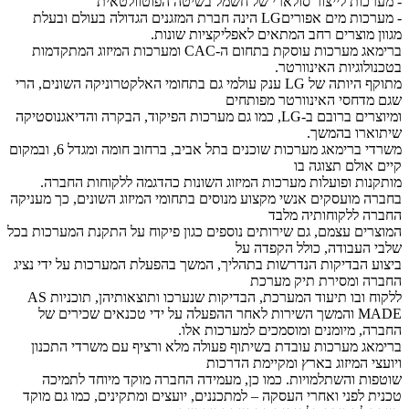
- מערכות לייצור סולארי של חשמל בשיטה הפוטוולטאית
- מערכות מים אפוריםLG הינה חברת המזגנים הגדולה בעולם ובעלת
מגוון מוצרים רחב המתאים לאפליקציות שונות.
ברימאג מערכות עוסקת בתחום ה-CAC ומערכות המיזוג המתקדמות
בטכנולוגיות האינוורטר.
מתוקף היותה של LG ענק עולמי גם בתחומי האלקטרוניקה השונים, הרי
שגם מדחסי האינוורטר מפותחים
ומיוצרים ברובם ב-LG, כמו גם מערכות הפיקוד, הבקרה והדיאגנוסטיקה
שיתוארו בהמשך.
משרדי ברימאג מערכות שוכנים בתל אביב, ברחוב חומה ומגדל 6, ובמקום
קיים אולם תצוגה בו
מותקנות ופועלות מערכות המיזוג השונות כהדגמה ללקוחות החברה.
בחברה מועסקים אנשי מקצוע מנוסים בתחומי המיזוג השונים, כך מעניקה
החברה ללקוחותיה מלבד
המוצרים עצמם, גם שירותים נוספים כגון פיקוח על התקנת המערכות בכל
שלבי העבודה, כולל הקפדה על
ביצוע הבדיקות הנדרשות בתהליך, המשך בהפעלת המערכות על ידי נציג
החברה ומסירת תיק מערכת
ללקוח ובו תיעוד המערכת, הבדיקות שנערכו ותוצאותיהן, תוכניות AS
MADE והמשך השירות לאחר ההפעלה על ידי טכנאים שכירים של
החברה, מיומנים ומוסמכים למערכות אלו.
ברימאג מערכות עובדת בשיתוף פעולה מלא ורציף עם משרדי התכנון
ויועצי המיזוג בארץ ומקיימת הדרכות
שוטפות והשתלמויות. כמו כן, מעמידה החברה מוקד מיוחד לתמיכה
טכנית לפני ואחרי העסקה – למתכננים, יועצים ומתקינים, כמו גם מוקד