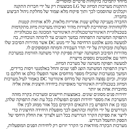
מיוחד לתמיכה בלקוחות פרטיים ומוסדיים.
התקנות מערכות המיזוג של LG מבוצעות רק על ידי חברות התקנה
וקבלנים שהוסמכו לכך ותוך פיקוח מלא וצמוד של מחלקת ניהול הביצוע
בחברה.
החברה מעניקה שלוש שנות אחריות מלאות, ללא אותיות קטנות
ללקוחותיה ומתחייבת לשירות מהיר ואיכותי.מערכות מיזוג מתקדמות
בטכנולוגיית האינוורטרטכנולוגית האינוורטר המכונה גם טכנולוגיית
התפוקה המשתנה התפתחה במשך השנים עד לרמתה הנוכחית, בה
למעשה מונע אלמנט הדחיסה על ידי מנוע DC אשר מהירות הסיבוב שלו
נשלטת ומבוקרת על ידי תדר העבודה והמתח המסופקים לו.
מהירות הסיבוב המשתנה יוצרת ספיקת קרר משתנה הזורמת במערכת
ויחד עם אלמנטים נוספים מייצרת
למעשה תפוקה משתנה של מערכת המיזוג.
רעיון התפוקה המשתנה הוצג לפני שנים והחל באלמנטי ויסות בדידים,
המשך במערכות שהכילו מספר מדחסים אשר הופעלו כולם או חלקם בו
זמנית, וכיום נפוצה השיטה של מדחס אינוורטר DC כאמור לעיל.מערכות
המיזוג בטכנולוגיית האינוורטר מאופיינות ביחידה חיצונית אחת אליה
מחוברות אחת או יותר
יחידות פנים מסוגים שונים. באמצעות חיישנים ומערכות בקרה מזהה
המערכת את מספר יחידות הפנים הפועלות בכל עת ואת התפוקה שלהן,
כמו כן את ההפרש בין התנאים הקיימים בכל אזור ממוזג לבין אלו
הנדרשים על ידי הלקוח ובהתאם לכך מופעלת היחידה החיצונית כדי
לייצר את ספיקת הקרר הנדרשת בכל רגע ולצרוך את החלק היחסי של
הספק החשמל הנדרש.
מערכות הבקרה מוודאות כי הקרר יזרום רק ליחידות הפנים המופעלות,