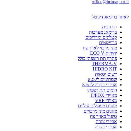
office@brimag.co.il
לאתר ברימאג דיגיטל
דף הבית
ברימאג מערכות
קטלוגים ומדריכים
פרוייקטים
מיני מרכזי לאויר צח
יחידות ECO V
פתרון תת ריצפתי כולל
THERMA-V
HIDRO KIT
יישום יטאות
שסתומים לי.ט.א
אביזרי בקרה לי.ט.א
חימום תת רצפתי
מאיידי F/FDX
מאיידי VRF
מזגנים מפוצלים עיליים
מזגנים מיני מרכזיים
טיפול באויר צח
אביזרי צנרת
אביזרי בקרה