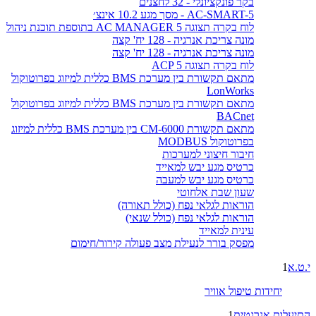
בקר פונקציונלי - 32 לחצנים
AC-SMART-5 - מסך מגע 10.2 אינצ׳
לוח בקרה תצוגה AC MANAGER 5 בתוספת תוכנת ניהול
מונה צריכת אנרגיה - 128 יח' קצה
מונה צריכת אנרגיה - 128 יח' קצה
לוח בקרה תצוגה ACP 5
מתאם תקשורת בין מערכת BMS כללית למיזוג בפרוטוקול
LonWorks
מתאם תקשורת בין מערכת BMS כללית למיזוג בפרוטוקול
BACnet
מתאם תקשורת CM-6000 בין מערכת BMS כללית למיזוג
בפרוטוקול MODBUS
חיבור חיצוני למערכות
כרטיס מגע יבש למאייד
כרטיס מגע יבש למעבה
שעון שבת אלחוטי
הוראות לגלאי נפח (כולל תאורה)
הוראות לגלאי נפח (כולל שנאי)
עינית למאייד
מפסק בורר לנעילת מצב פעולה קירור/חימום
י.ט.א
1
יחידות טיפול אוויר
התיעלות אנרגטית
1