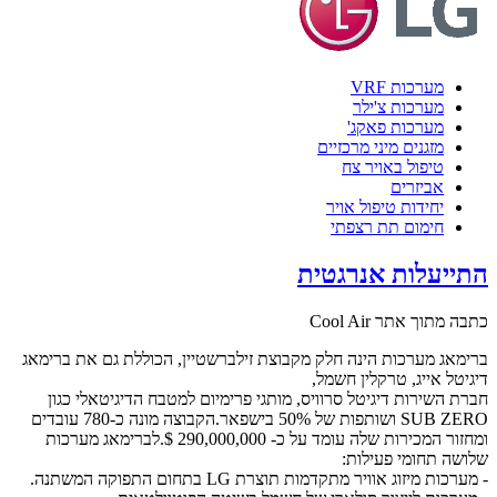
מערכות VRF
מערכות צ'ילר
מערכות פאקג'
מזגנים מיני מרכזיים
טיפול באויר צח
אביזרים
יחידות טיפול אויר
חימום תת רצפתי
התייעלות אנרגטית
כתבה מתוך אתר Cool Air
ברימאג מערכות הינה חלק מקבוצת זילברשטיין, הכוללת גם את ברימאג
דיגיטל אייג, טרקלין חשמל,
חברת השירות דיגיטל סרוויס, מותגי פרימיום למטבח הדיגיטאלי כגון
SUB ZERO ושותפות של 50% בישפאר.הקבוצה מונה כ-780 עובדים
ומחזור המכירות שלה עומד על כ- 290,000,000 $.לברימאג מערכות
שלושה תחומי פעילות:
- מערכות מיזוג אוויר מתקדמות תוצרת LG בתחום התפוקה המשתנה.