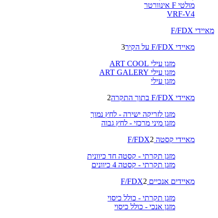
מולטי F אינוורטר
VRF-V4
מאיידי F/FDX
מאיידי F/FDX על הקיר
3
מזגן עילי ART COOL
מזגן עילי ART GALERY
מזגן עילי
מאיידי F/FDX בתוך התקרה
2
מזגן לזריקה ישירה - לחץ נמוך
מזגן מיני מרכזי - לחץ גבוה
מאיידי קסטה F/FDX
2
מזגן תקרתי - קסטה חד כיוונית
מזגן תקרתי - קסטה 4 כיוונים
מאיידים אנכיים F/FDX
2
מזגן תקרתי - כולל כיסוי
מזגן אנכי - כולל כיסוי