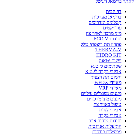
לאתר ברימאג דיגיטל
דף הבית
ברימאג מערכות
קטלוגים ומדריכים
פרוייקטים
מיני מרכזי לאויר צח
יחידות ECO V
פתרון תת ריצפתי כולל
THERMA-V
HIDRO KIT
יישום יטאות
שסתומים לי.ט.א
אביזרי בקרה לי.ט.א
חימום תת רצפתי
מאיידי F/FDX
מאיידי VRF
מזגנים מפוצלים עיליים
מזגנים מיני מרכזיים
טיפול באויר צח
אביזרי צנרת
אביזרי בקרה
יחידות טיהור אויר
התיעלות אנרגטית
מפוצלים בודדים