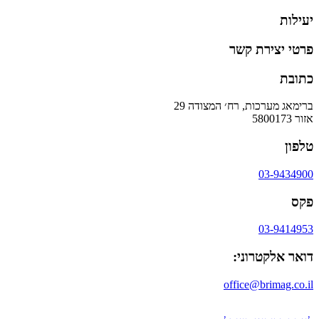
יעילות
פרטי יצירת קשר
כתובת
ברימאג מערכות, רח׳ המצודה 29
אזור 5800173
טלפון
03-9434900
פקס
03-9414953
דואר אלקטרוני:
office@brimag.co.il