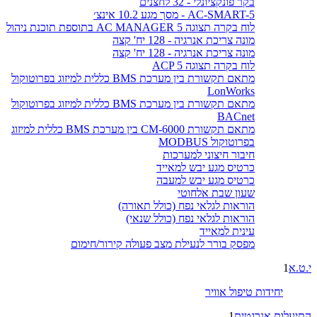
בקר פונקציונלי - 32 לחצנים
AC-SMART-5 - מסך מגע 10.2 אינצ׳
לוח בקרה תצוגה AC MANAGER 5 בתוספת תוכנת ניהול
מונה צריכת אנרגיה - 128 יח' קצה
מונה צריכת אנרגיה - 128 יח' קצה
לוח בקרה תצוגה ACP 5
מתאם תקשורת בין מערכת BMS כללית למיזוג בפרוטוקול
LonWorks
מתאם תקשורת בין מערכת BMS כללית למיזוג בפרוטוקול
BACnet
מתאם תקשורת CM-6000 בין מערכת BMS כללית למיזוג
בפרוטוקול MODBUS
חיבור חיצוני למערכות
כרטיס מגע יבש למאייד
כרטיס מגע יבש למעבה
שעון שבת אלחוטי
הוראות לגלאי נפח (כולל תאורה)
הוראות לגלאי נפח (כולל שנאי)
עינית למאייד
מפסק בורר לנעילת מצב פעולה קירור/חימום
י.ט.א
1
יחידות טיפול אוויר
התיעלות אנרגטית
1