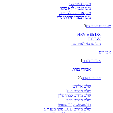
מזגן רצפתי גלוי
מזגן אנכי - ללא כיסוי
מזגן אנכי - כולל כיסוי
מזגן רצפתי/תקרתי גלוי
מערכות אויר צח
3
HRV with DX
ECO-V
מיני מרכזי לאויר צח
אביזרים
אביזרי צנרת
1
אביזרי צנרת
אביזרי בקרה
23
שלט אלחוטי
שלט מחווט רגיל
שלט מחווט לבתי מלון
שלט מחווט רחב
תרמוסטט קירי מחווט
שלט מחווט LCD מסך מגע “ 5