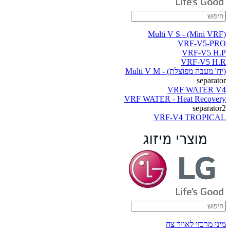
(Multi V S - (Mini VRF
VRF-V5-PRO
VRF-V5 H.P
VRF-V5 H.R
(יח' מעבה מפוצלת) - Multi V M
separator
VRF WATER V4
VRF WATER - Heat Recovery
separator2
VRF-V4 TROPICAL
מיני מרכזי לאויר צח