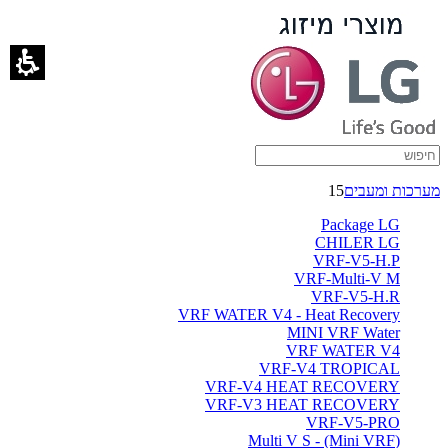
MINI
VRF
Water
-
ברימאג
מערכות ומעבים
15
מערכות
Package LG
CHILER LG
VRF-V5-H.P
VRF-Multi-V M
VRF-V5-H.R
VRF WATER V4 - Heat Recovery
MINI VRF Water
VRF WATER V4
VRF-V4 TROPICAL
VRF-V4 HEAT RECOVERY
VRF-V3 HEAT RECOVERY
VRF-V5-PRO
(Multi V S - (Mini VRF