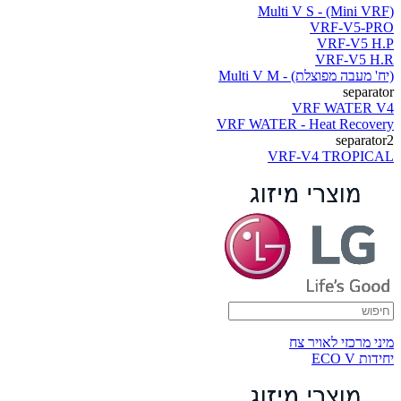
(Multi V S - (Mini VRF
VRF-V5-PRO
VRF-V5 H.P
VRF-V5 H.R
(יח' מעבה מפוצלת) - Multi V M
separator
VRF WATER V4
VRF WATER - Heat Recovery
separator2
VRF-V4 TROPICAL
מיני מרכזי לאויר צח
יחידות ECO V