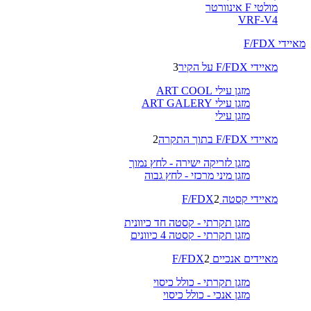
מולטי F אינוורטר
VRF-V4
מאיידי F/FDX
מאיידי F/FDX על הקיר
3
מזגן עילי ART COOL
מזגן עילי ART GALERY
מזגן עילי
מאיידי F/FDX בתוך התקרה
2
מזגן לזריקה ישירה - לחץ נמוך
מזגן מיני מרכזי - לחץ גבוה
מאיידי קסטה F/FDX
2
מזגן תקרתי - קסטה חד כיוונית
מזגן תקרתי - קסטה 4 כיוונים
מאיידים אנכיים F/FDX
2
מזגן תקרתי - כולל כיסוי
מזגן אנכי - כולל כיסוי