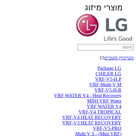
מערכות
ומעבים
-
ברימאג
מערכות
מערכות ומעבים
15
Package LG
CHILER LG
VRF-V5-H.P
VRF-Multi-V M
VRF-V5-H.R
VRF WATER V4 - Heat Recovery
MINI VRF Water
VRF WATER V4
VRF-V4 TROPICAL
VRF-V4 HEAT RECOVERY
VRF-V3 HEAT RECOVERY
VRF-V5-PRO
(Multi V S - (Mini VRF