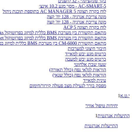
בקר פונקציונלי - 32 לחצנים
AC-SMART-5 - מסך מגע 10.2 אינצ׳
לוח בקרה תצוגה AC MANAGER 5 בתוספת תוכנת ניהול
מונה צריכת אנרגיה - 128 יח' קצה
מונה צריכת אנרגיה - 128 יח' קצה
לוח בקרה תצוגה ACP 5
מתאם תקשורת בין מערכת BMS כללית למיזוג בפרוטוקול LonWorks
מתאם תקשורת בין מערכת BMS כללית למיזוג בפרוטוקול BACnet
מתאם תקשורת CM-6000 בין מערכת BMS כללית למיזוג בפרוטוקול MODBUS
חיבור חיצוני למערכות
כרטיס מגע יבש למאייד
כרטיס מגע יבש למעבה
שעון שבת אלחוטי
הוראות לגלאי נפח (כולל תאורה)
הוראות לגלאי נפח (כולל שנאי)
עינית למאייד
מפסק בורר לנעילת מצב פעולה קירור/חימום
י.ט.א
1
יחידות טיפול אוויר
התיעלות אנרגטית
1
התייעלות אנרגטית