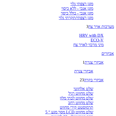
מזגן רצפתי גלוי
מזגן אנכי - ללא כיסוי
מזגן אנכי - כולל כיסוי
מזגן רצפתי/תקרתי גלוי
מערכות אויר צח
3
HRV with DX
ECO-V
מיני מרכזי לאויר צח
אביזרים
אביזרי צנרת
1
אביזרי צנרת
אביזרי בקרה
23
שלט אלחוטי
שלט מחווט רגיל
שלט מחווט לבתי מלון
שלט מחווט רחב
תרמוסטט קירי מחווט
שלט מחווט LCD מסך מגע “ 5