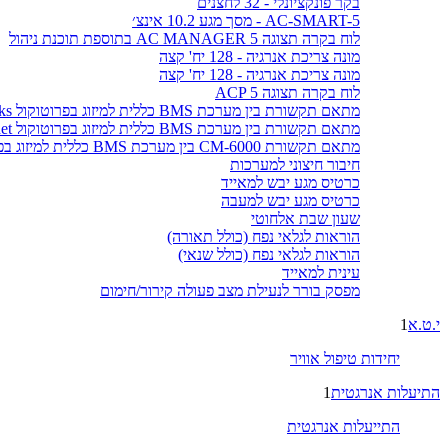
בקר פונקציונלי - 32 לחצנים
AC-SMART-5 - מסך מגע 10.2 אינצ׳
לוח בקרה תצוגה AC MANAGER 5 בתוספת תוכנת ניהול
מונה צריכת אנרגיה - 128 יח' קצה
מונה צריכת אנרגיה - 128 יח' קצה
לוח בקרה תצוגה ACP 5
מתאם תקשורת בין מערכת BMS כללית למיזוג בפרוטוקול LonWorks
מתאם תקשורת בין מערכת BMS כללית למיזוג בפרוטוקול BACnet
מתאם תקשורת CM-6000 בין מערכת BMS כללית למיזוג בפרוטוקול MODBUS
חיבור חיצוני למערכות
כרטיס מגע יבש למאייד
כרטיס מגע יבש למעבה
שעון שבת אלחוטי
הוראות לגלאי נפח (כולל תאורה)
הוראות לגלאי נפח (כולל שנאי)
עינית למאייד
מפסק בורר לנעילת מצב פעולה קירור/חימום
י.ט.א
1
יחידות טיפול אוויר
התיעלות אנרגטית
1
התייעלות אנרגטית