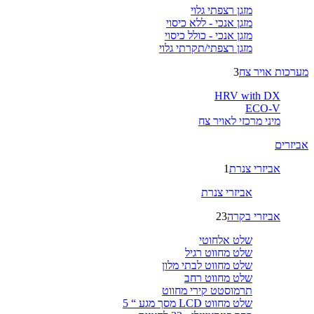
מזגן רצפתי גלוי
מזגן אנכי - ללא כיסוי
מזגן אנכי - כולל כיסוי
מזגן רצפתי/תקרתי גלוי
מערכות אויר צח
3
HRV with DX
ECO-V
מיני מרכזי לאויר צח
אביזרים
אביזרי צנרת
1
אביזרי צנרת
אביזרי בקרה
23
שלט אלחוטי
שלט מחווט רגיל
שלט מחווט לבתי מלון
שלט מחווט רחב
תרמוסטט קירי מחווט
שלט מחווט LCD מסך מגע “ 5