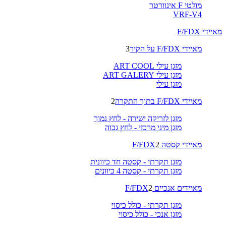
מולטי F אינוורטר
VRF-V4
מאיידי F/FDX
מאיידי F/FDX על הקיר
3
מזגן עילי ART COOL
מזגן עילי ART GALERY
מזגן עילי
מאיידי F/FDX בתוך התקרה
2
מזגן לזריקה ישירה - לחץ נמוך
מזגן מיני מרכזי - לחץ גבוה
מאיידי קסטה F/FDX
2
מזגן תקרתי - קסטה חד כיוונית
מזגן תקרתי - קסטה 4 כיוונים
מאיידים אנכיים F/FDX
2
מזגן תקרתי - כולל כיסוי
מזגן אנכי - כולל כיסוי