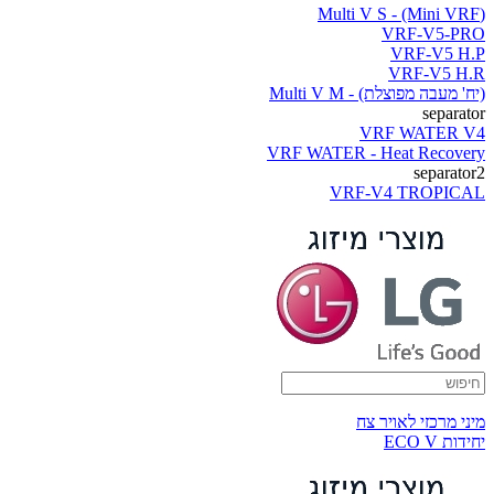
(Multi V S - (Mini VRF
VRF-V5-PRO
VRF-V5 H.P
VRF-V5 H.R
(יח' מעבה מפוצלת) - Multi V M
separator
VRF WATER V4
VRF WATER - Heat Recovery
separator2
VRF-V4 TROPICAL
מיני מרכזי לאויר צח
יחידות ECO V