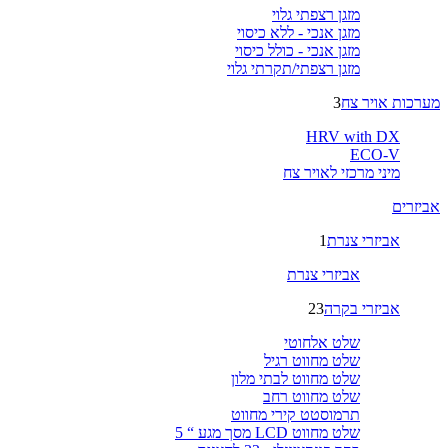
מזגן רצפתי גלוי
מזגן אנכי - ללא כיסוי
מזגן אנכי - כולל כיסוי
מזגן רצפתי/תקרתי גלוי
מערכות אויר צח
3
HRV with DX
ECO-V
מיני מרכזי לאויר צח
אביזרים
אביזרי צנרת
1
אביזרי צנרת
אביזרי בקרה
23
שלט אלחוטי
שלט מחווט רגיל
שלט מחווט לבתי מלון
שלט מחווט רחב
תרמוסטט קירי מחווט
שלט מחווט LCD מסך מגע “ 5