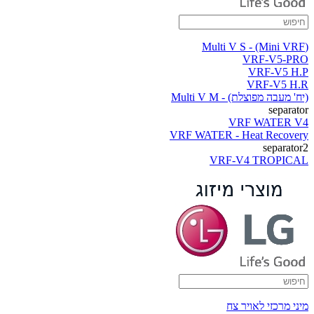
(Multi V S - (Mini VRF
VRF-V5-PRO
VRF-V5 H.P
VRF-V5 H.R
(יח' מעבה מפוצלת) - Multi V M
separator
VRF WATER V4
VRF WATER - Heat Recovery
separator2
VRF-V4 TROPICAL
מיני מרכזי לאויר צח