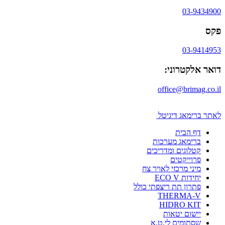
03-9434900
פקס
03-9414953
דואר אלקטרוני:
office@brimag.co.il
לאתר ברימאג דיגיטל
דף הבית
ברימאג מערכות
קטלוגים ומדריכים
פרוייקטים
מיני מרכזי לאויר צח
יחידות ECO V
פתרון תת ריצפתי כולל
THERMA-V
HIDRO KIT
יישום יטאות
שסתומים לי.ט.א