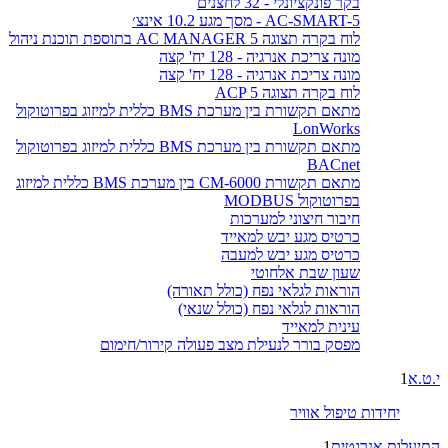
בקר פונקציונלי - 32 לחצנים
AC-SMART-5 - מסך מגע 10.2 אינצ׳
לוח בקרה תצוגה AC MANAGER 5 בתוספת תוכנת ניהול
מונה צריכת אנרגיה - 128 יח' קצה
מונה צריכת אנרגיה - 128 יח' קצה
לוח בקרה תצוגה ACP 5
מתאם תקשורת בין מערכת BMS כללית למיזוג בפרוטוקול
LonWorks
מתאם תקשורת בין מערכת BMS כללית למיזוג בפרוטוקול
BACnet
מתאם תקשורת CM-6000 בין מערכת BMS כללית למיזוג
בפרוטוקול MODBUS
חיבור חיצוני למערכות
כרטיס מגע יבש למאייד
כרטיס מגע יבש למעבה
שעון שבת אלחוטי
הוראות לגלאי נפח (כולל תאורה)
הוראות לגלאי נפח (כולל שנאי)
עינית למאייד
מפסק בורר לנעילת מצב פעולה קירור/חימום
י.ט.א
1
יחידות טיפול אוויר
התיעלות אנרגטית
1