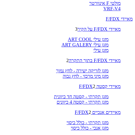
מולטי F אינוורטר
VRF-V4
מאיידי F/FDX
מאיידי F/FDX על הקיר
3
מזגן עילי ART COOL
מזגן עילי ART GALERY
מזגן עילי
מאיידי F/FDX בתוך התקרה
2
מזגן לזריקה ישירה - לחץ נמוך
מזגן מיני מרכזי - לחץ גבוה
מאיידי קסטה F/FDX
2
מזגן תקרתי - קסטה חד כיוונית
מזגן תקרתי - קסטה 4 כיוונים
מאיידים אנכיים F/FDX
2
מזגן תקרתי - כולל כיסוי
מזגן אנכי - כולל כיסוי