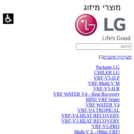
space
-
ברימאג
מערכות
מערכות ומעבים
15
Package LG
CHILER LG
VRF-V5-H.P
VRF-Multi-V M
VRF-V5-H.R
VRF WATER V4 - Heat Recovery
MINI VRF Water
VRF WATER V4
VRF-V4 TROPICAL
VRF-V4 HEAT RECOVERY
VRF-V3 HEAT RECOVERY
VRF-V5-PRO
(Multi V S - (Mini VRF