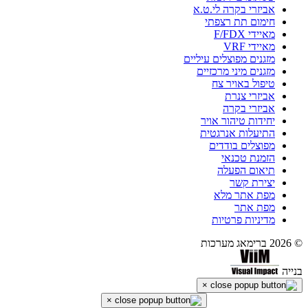
אביזרי בקרה לי.ט.א
חימום תת רצפתי
מאיידי F/FDX
מאיידי VRF
מזגנים מפוצלים עיליים
מזגנים מיני מרכזיים
טיפול באויר צח
אביזרי צנרת
אביזרי בקרה
יחידות טיהור אויר
התיעלות אנרגטית
מפוצלים בודדים
הזמנת טכנאי
תיאום הפעלה
יצירת קשר
מפת אתר מלא
מפת אתר
מדיניות פרטיות
© 2026 ברימאג מערכות
בנייה
×
×