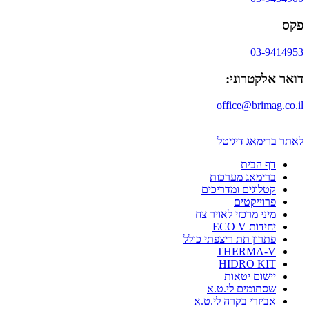
פקס
03-9414953
דואר אלקטרוני:
office@brimag.co.il
לאתר ברימאג דיגיטל
דף הבית
ברימאג מערכות
קטלוגים ומדריכים
פרוייקטים
מיני מרכזי לאויר צח
יחידות ECO V
פתרון תת ריצפתי כולל
THERMA-V
HIDRO KIT
יישום יטאות
שסתומים לי.ט.א
אביזרי בקרה לי.ט.א