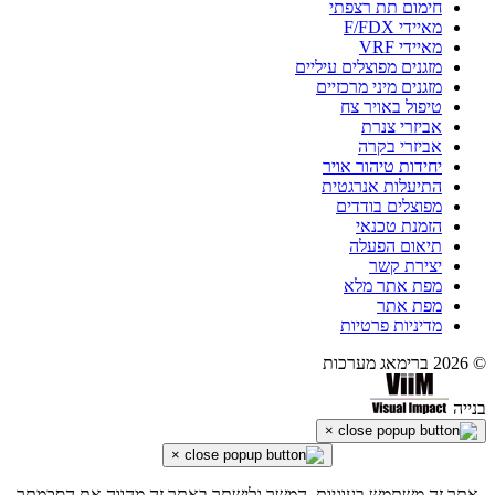
חימום תת רצפתי
מאיידי F/FDX
מאיידי VRF
מזגנים מפוצלים עיליים
מזגנים מיני מרכזיים
טיפול באויר צח
אביזרי צנרת
אביזרי בקרה
יחידות טיהור אויר
התיעלות אנרגטית
מפוצלים בודדים
הזמנת טכנאי
תיאום הפעלה
יצירת קשר
מפת אתר מלא
מפת אתר
מדיניות פרטיות
© 2026 ברימאג מערכות
בנייה
×
×
אתר זה משתמש בעוגיות, המשך גלישתך באתר זה מהווה את הסכמתך