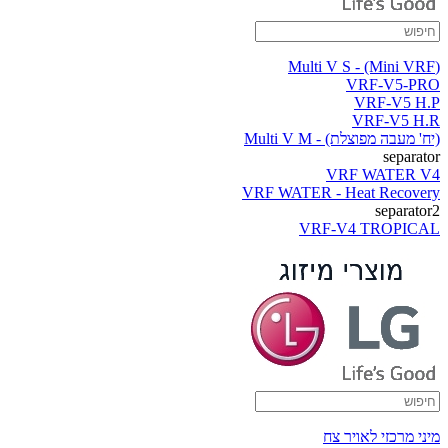
(Multi V S - (Mini VRF
VRF-V5-PRO
VRF-V5 H.P
VRF-V5 H.R
(יח' מעבה מפוצלת) - Multi V M
separator
VRF WATER V4
VRF WATER - Heat Recovery
separator2
VRF-V4 TROPICAL
מיני מרכזי לאויר צח