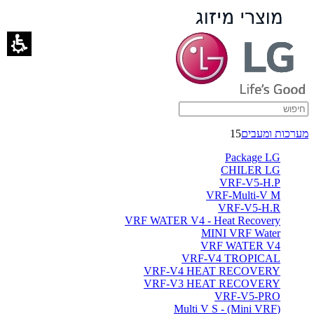
VRF-
V3
HEAT
RECOVERY
-
מערכות ומעבים
15
ברימאג
Package LG
מערכות
CHILER LG
VRF-V5-H.P
VRF-Multi-V M
VRF-V5-H.R
VRF WATER V4 - Heat Recovery
MINI VRF Water
VRF WATER V4
VRF-V4 TROPICAL
VRF-V4 HEAT RECOVERY
VRF-V3 HEAT RECOVERY
VRF-V5-PRO
(Multi V S - (Mini VRF