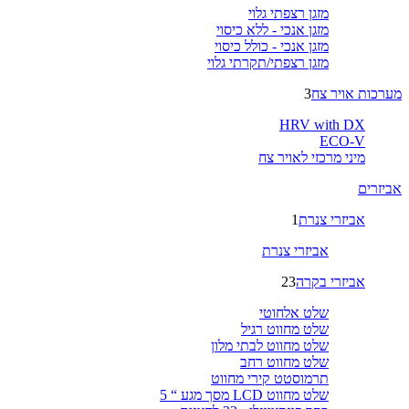
מזגן רצפתי גלוי
מזגן אנכי - ללא כיסוי
מזגן אנכי - כולל כיסוי
מזגן רצפתי/תקרתי גלוי
מערכות אויר צח
3
HRV with DX
ECO-V
מיני מרכזי לאויר צח
אביזרים
אביזרי צנרת
1
אביזרי צנרת
אביזרי בקרה
23
שלט אלחוטי
שלט מחווט רגיל
שלט מחווט לבתי מלון
שלט מחווט רחב
תרמוסטט קירי מחווט
שלט מחווט LCD מסך מגע “ 5