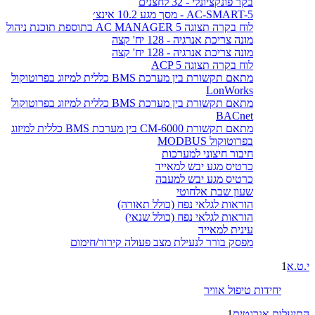
בקר פונקציונלי - 32 לחצנים
AC-SMART-5 - מסך מגע 10.2 אינצ׳
לוח בקרה תצוגה AC MANAGER 5 בתוספת תוכנת ניהול
מונה צריכת אנרגיה - 128 יח' קצה
מונה צריכת אנרגיה - 128 יח' קצה
לוח בקרה תצוגה ACP 5
מתאם תקשורת בין מערכת BMS כללית למיזוג בפרוטוקול
LonWorks
מתאם תקשורת בין מערכת BMS כללית למיזוג בפרוטוקול
BACnet
מתאם תקשורת CM-6000 בין מערכת BMS כללית למיזוג
בפרוטוקול MODBUS
חיבור חיצוני למערכות
כרטיס מגע יבש למאייד
כרטיס מגע יבש למעבה
שעון שבת אלחוטי
הוראות לגלאי נפח (כולל תאורה)
הוראות לגלאי נפח (כולל שנאי)
עינית למאייד
מפסק בורר לנעילת מצב פעולה קירור/חימום
י.ט.א
1
יחידות טיפול אוויר
התיעלות אנרגטית
1