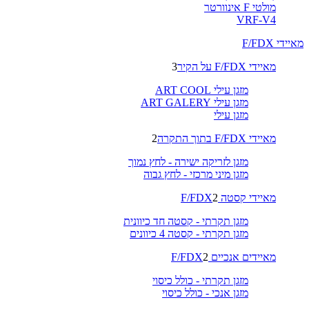
מולטי F אינוורטר
VRF-V4
מאיידי F/FDX
מאיידי F/FDX על הקיר
3
מזגן עילי ART COOL
מזגן עילי ART GALERY
מזגן עילי
מאיידי F/FDX בתוך התקרה
2
מזגן לזריקה ישירה - לחץ נמוך
מזגן מיני מרכזי - לחץ גבוה
מאיידי קסטה F/FDX
2
מזגן תקרתי - קסטה חד כיוונית
מזגן תקרתי - קסטה 4 כיוונים
מאיידים אנכיים F/FDX
2
מזגן תקרתי - כולל כיסוי
מזגן אנכי - כולל כיסוי