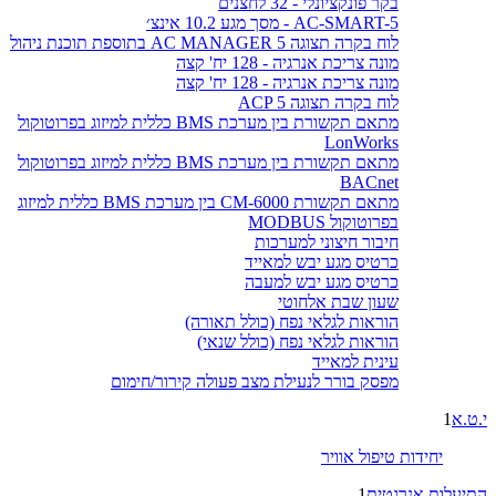
בקר פונקציונלי - 32 לחצנים
AC-SMART-5 - מסך מגע 10.2 אינצ׳
לוח בקרה תצוגה AC MANAGER 5 בתוספת תוכנת ניהול
מונה צריכת אנרגיה - 128 יח' קצה
מונה צריכת אנרגיה - 128 יח' קצה
לוח בקרה תצוגה ACP 5
מתאם תקשורת בין מערכת BMS כללית למיזוג בפרוטוקול
LonWorks
מתאם תקשורת בין מערכת BMS כללית למיזוג בפרוטוקול
BACnet
מתאם תקשורת CM-6000 בין מערכת BMS כללית למיזוג
בפרוטוקול MODBUS
חיבור חיצוני למערכות
כרטיס מגע יבש למאייד
כרטיס מגע יבש למעבה
שעון שבת אלחוטי
הוראות לגלאי נפח (כולל תאורה)
הוראות לגלאי נפח (כולל שנאי)
עינית למאייד
מפסק בורר לנעילת מצב פעולה קירור/חימום
י.ט.א
1
יחידות טיפול אוויר
התיעלות אנרגטית
1