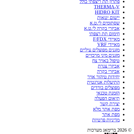
פתרון תת ריצפתי כולל
THERMA-V
HIDRO KIT
יישום יטאות
שסתומים לי.ט.א
אביזרי בקרה לי.ט.א
חימום תת רצפתי
מאיידי F/FDX
מאיידי VRF
מזגנים מפוצלים עיליים
מזגנים מיני מרכזיים
טיפול באויר צח
אביזרי צנרת
אביזרי בקרה
יחידות טיהור אויר
התיעלות אנרגטית
מפוצלים בודדים
הזמנת טכנאי
תיאום הפעלה
יצירת קשר
מפת אתר מלא
מפת אתר
מדיניות פרטיות
© 2026 ברימאג מערכות