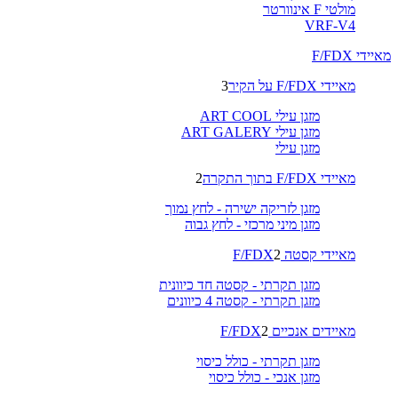
מולטי F אינוורטר
VRF-V4
מאיידי F/FDX
מאיידי F/FDX על הקיר
3
מזגן עילי ART COOL
מזגן עילי ART GALERY
מזגן עילי
מאיידי F/FDX בתוך התקרה
2
מזגן לזריקה ישירה - לחץ נמוך
מזגן מיני מרכזי - לחץ גבוה
מאיידי קסטה F/FDX
2
מזגן תקרתי - קסטה חד כיוונית
מזגן תקרתי - קסטה 4 כיוונים
מאיידים אנכיים F/FDX
2
מזגן תקרתי - כולל כיסוי
מזגן אנכי - כולל כיסוי