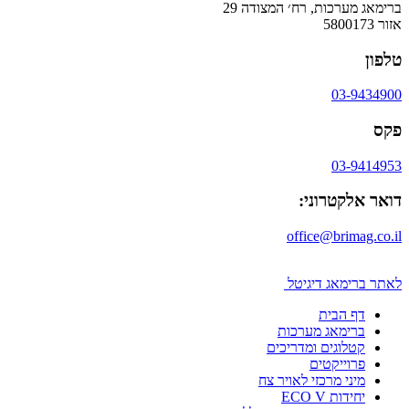
ברימאג מערכות, רח׳ המצודה 29
אזור 5800173
טלפון
03-9434900
פקס
03-9414953
דואר אלקטרוני:
office@brimag.co.il
לאתר ברימאג דיגיטל
דף הבית
ברימאג מערכות
קטלוגים ומדריכים
פרוייקטים
מיני מרכזי לאויר צח
יחידות ECO V