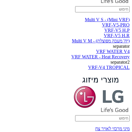
(Multi V S - (Mini VRF
VRF-V5-PRO
VRF-V5 H.P
VRF-V5 H.R
(יח' מעבה מפוצלת) - Multi V M
separator
VRF WATER V4
VRF WATER - Heat Recovery
separator2
VRF-V4 TROPICAL
מיני מרכזי לאויר צח