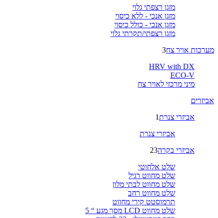
מזגן רצפתי גלוי
מזגן אנכי - ללא כיסוי
מזגן אנכי - כולל כיסוי
מזגן רצפתי/תקרתי גלוי
מערכות אויר צח
3
HRV with DX
ECO-V
מיני מרכזי לאויר צח
אביזרים
אביזרי צנרת
1
אביזרי צנרת
אביזרי בקרה
23
שלט אלחוטי
שלט מחווט רגיל
שלט מחווט לבתי מלון
שלט מחווט רחב
תרמוסטט קירי מחווט
שלט מחווט LCD מסך מגע “ 5