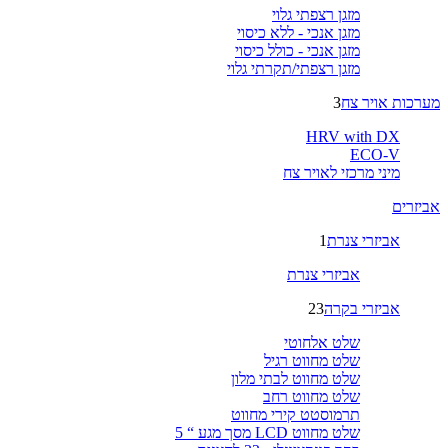
מזגן רצפתי גלוי
מזגן אנכי - ללא כיסוי
מזגן אנכי - כולל כיסוי
מזגן רצפתי/תקרתי גלוי
מערכות אויר צח
3
HRV with DX
ECO-V
מיני מרכזי לאויר צח
אביזרים
אביזרי צנרת
1
אביזרי צנרת
אביזרי בקרה
23
שלט אלחוטי
שלט מחווט רגיל
שלט מחווט לבתי מלון
שלט מחווט רחב
תרמוסטט קירי מחווט
שלט מחווט LCD מסך מגע “ 5