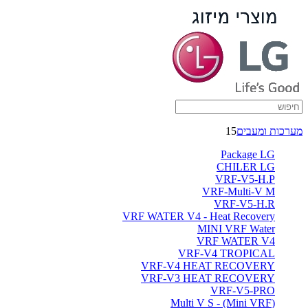
אביזרי
צנרת
-
ברימאג
מערכות
מערכות ומעבים
15
Package LG
CHILER LG
VRF-V5-H.P
VRF-Multi-V M
VRF-V5-H.R
VRF WATER V4 - Heat Recovery
MINI VRF Water
VRF WATER V4
VRF-V4 TROPICAL
VRF-V4 HEAT RECOVERY
VRF-V3 HEAT RECOVERY
VRF-V5-PRO
(Multi V S - (Mini VRF