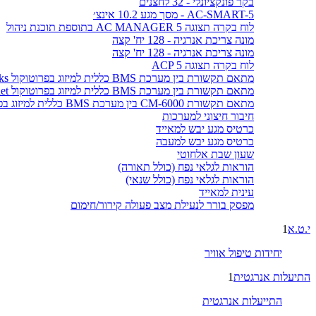
בקר פונקציונלי - 32 לחצנים
AC-SMART-5 - מסך מגע 10.2 אינצ׳
לוח בקרה תצוגה AC MANAGER 5 בתוספת תוכנת ניהול
מונה צריכת אנרגיה - 128 יח' קצה
מונה צריכת אנרגיה - 128 יח' קצה
לוח בקרה תצוגה ACP 5
מתאם תקשורת בין מערכת BMS כללית למיזוג בפרוטוקול LonWorks
מתאם תקשורת בין מערכת BMS כללית למיזוג בפרוטוקול BACnet
מתאם תקשורת CM-6000 בין מערכת BMS כללית למיזוג בפרוטוקול MODBUS
חיבור חיצוני למערכות
כרטיס מגע יבש למאייד
כרטיס מגע יבש למעבה
שעון שבת אלחוטי
הוראות לגלאי נפח (כולל תאורה)
הוראות לגלאי נפח (כולל שנאי)
עינית למאייד
מפסק בורר לנעילת מצב פעולה קירור/חימום
י.ט.א
1
יחידות טיפול אוויר
התיעלות אנרגטית
1
התייעלות אנרגטית