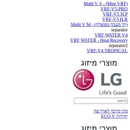
(Multi V S - (Mini VRF
VRF-V5-PRO
VRF-V5 H.P
VRF-V5 H.R
(יח' מעבה מפוצלת) - Multi V M
separator
VRF WATER V4
VRF WATER - Heat Recovery
separator2
VRF-V4 TROPICAL
מיני מרכזי לאויר צח
יחידות ECO V