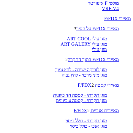
מולטי F אינוורטר
VRF-V4
מאיידי F/FDX
מאיידי F/FDX על הקיר
3
מזגן עילי ART COOL
מזגן עילי ART GALERY
מזגן עילי
מאיידי F/FDX בתוך התקרה
2
מזגן לזריקה ישירה - לחץ נמוך
מזגן מיני מרכזי - לחץ גבוה
מאיידי קסטה F/FDX
2
מזגן תקרתי - קסטה חד כיוונית
מזגן תקרתי - קסטה 4 כיוונים
מאיידים אנכיים F/FDX
2
מזגן תקרתי - כולל כיסוי
מזגן אנכי - כולל כיסוי