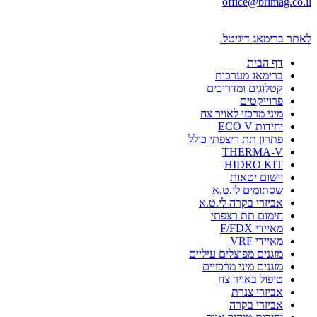
office@brimag.co.il
לאתר ברימאג דיגיטל
דף הבית
ברימאג מערכות
קטלוגים ומדריכים
פרוייקטים
מיני מרכזי לאויר צח
יחידות ECO V
פתרון תת ריצפתי כולל
THERMA-V
HIDRO KIT
יישום יטאות
שסתומים לי.ט.א
אביזרי בקרה לי.ט.א
חימום תת רצפתי
מאיידי F/FDX
מאיידי VRF
מזגנים מפוצלים עיליים
מזגנים מיני מרכזיים
טיפול באויר צח
אביזרי צנרת
אביזרי בקרה