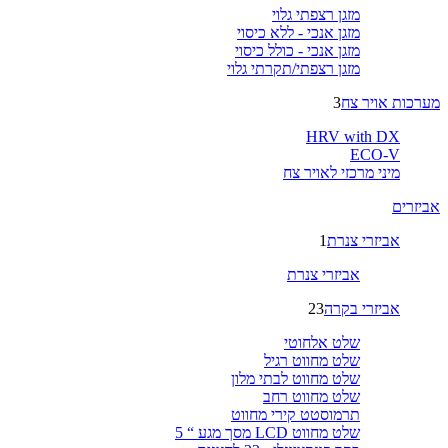
מזגן רצפתי גלוי
מזגן אנכי - ללא כיסוי
מזגן אנכי - כולל כיסוי
מזגן רצפתי/תקרתי גלוי
מערכות אויר צח
3
HRV with DX
ECO-V
מיני מרכזי לאויר צח
אביזרים
אביזרי צנרת
1
אביזרי צנרת
אביזרי בקרה
23
שלט אלחוטי
שלט מחווט רגיל
שלט מחווט לבתי מלון
שלט מחווט רחב
תרמוסטט קירי מחווט
שלט מחווט LCD מסך מגע “ 5