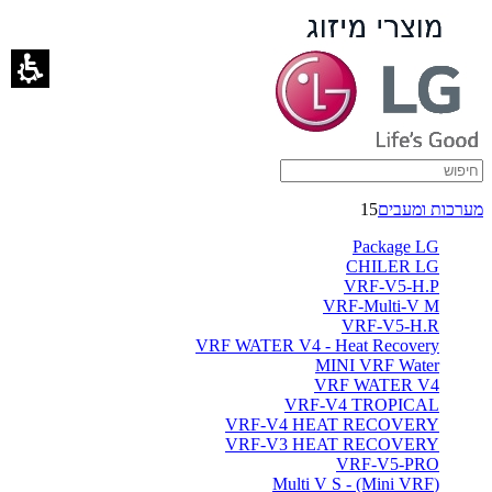
MINI
VRF
Water
-
ברימאג
מערכות ומעבים
15
מערכות
Package LG
CHILER LG
VRF-V5-H.P
VRF-Multi-V M
VRF-V5-H.R
VRF WATER V4 - Heat Recovery
MINI VRF Water
VRF WATER V4
VRF-V4 TROPICAL
VRF-V4 HEAT RECOVERY
VRF-V3 HEAT RECOVERY
VRF-V5-PRO
(Multi V S - (Mini VRF