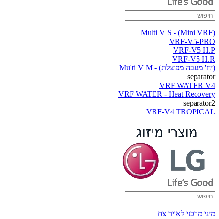
(Multi V S - (Mini VRF
VRF-V5-PRO
VRF-V5 H.P
VRF-V5 H.R
(יח' מעבה מפוצלת) - Multi V M
separator
VRF WATER V4
VRF WATER - Heat Recovery
separator2
VRF-V4 TROPICAL
מיני מרכזי לאויר צח