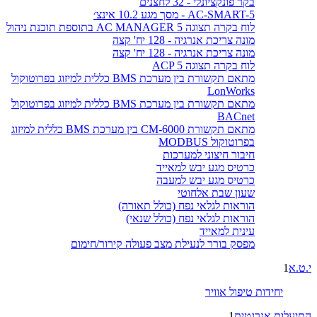
בקר פונקציונלי - 32 לחצנים
AC-SMART-5 - מסך מגע 10.2 אינצ׳
לוח בקרה תצוגה AC MANAGER 5 בתוספת תוכנת ניהול
מונה צריכת אנרגיה - 128 יח' קצה
מונה צריכת אנרגיה - 128 יח' קצה
לוח בקרה תצוגה ACP 5
מתאם תקשורת בין מערכת BMS כללית למיזוג בפרוטוקול
LonWorks
מתאם תקשורת בין מערכת BMS כללית למיזוג בפרוטוקול
BACnet
מתאם תקשורת CM-6000 בין מערכת BMS כללית למיזוג
בפרוטוקול MODBUS
חיבור חיצוני למערכות
כרטיס מגע יבש למאייד
כרטיס מגע יבש למעבה
שעון שבת אלחוטי
הוראות לגלאי נפח (כולל תאורה)
הוראות לגלאי נפח (כולל שנאי)
עינית למאייד
מפסק בורר לנעילת מצב פעולה קירור/חימום
י.ט.א
1
יחידות טיפול אוויר
התיעלות אנרגטית
1