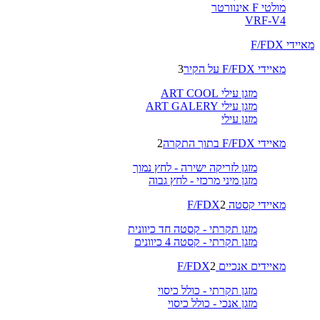
מולטי F אינוורטר
VRF-V4
מאיידי F/FDX
מאיידי F/FDX על הקיר
3
מזגן עילי ART COOL
מזגן עילי ART GALERY
מזגן עילי
מאיידי F/FDX בתוך התקרה
2
מזגן לזריקה ישירה - לחץ נמוך
מזגן מיני מרכזי - לחץ גבוה
מאיידי קסטה F/FDX
2
מזגן תקרתי - קסטה חד כיוונית
מזגן תקרתי - קסטה 4 כיוונים
מאיידים אנכיים F/FDX
2
מזגן תקרתי - כולל כיסוי
מזגן אנכי - כולל כיסוי