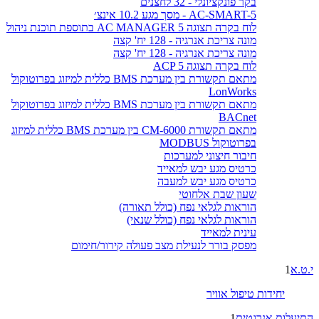
בקר פונקציונלי - 32 לחצנים
AC-SMART-5 - מסך מגע 10.2 אינצ׳
לוח בקרה תצוגה AC MANAGER 5 בתוספת תוכנת ניהול
מונה צריכת אנרגיה - 128 יח' קצה
מונה צריכת אנרגיה - 128 יח' קצה
לוח בקרה תצוגה ACP 5
מתאם תקשורת בין מערכת BMS כללית למיזוג בפרוטוקול
LonWorks
מתאם תקשורת בין מערכת BMS כללית למיזוג בפרוטוקול
BACnet
מתאם תקשורת CM-6000 בין מערכת BMS כללית למיזוג
בפרוטוקול MODBUS
חיבור חיצוני למערכות
כרטיס מגע יבש למאייד
כרטיס מגע יבש למעבה
שעון שבת אלחוטי
הוראות לגלאי נפח (כולל תאורה)
הוראות לגלאי נפח (כולל שנאי)
עינית למאייד
מפסק בורר לנעילת מצב פעולה קירור/חימום
י.ט.א
1
יחידות טיפול אוויר
התיעלות אנרגטית
1