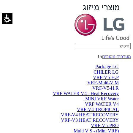
בניינים
בתי
מלון
משרדים
ומוסדות
מערכות ומעבים
15
יטאות
Package LG
התקנה
CHILER LG
VRF-V5-H.P
חדרי
VRF-Multi-V M
VRF-V5-H.R
מכונות
VRF WATER V4 - Heat Recovery
MINI VRF Water
-
VRF WATER V4
VRF-V4 TROPICAL
ברימאג
VRF-V4 HEAT RECOVERY
VRF-V3 HEAT RECOVERY
מערכות
VRF-V5-PRO
(Multi V S - (Mini VRF