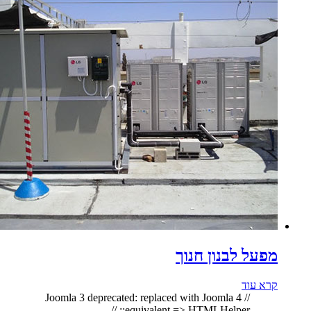
מפעל לבנון חנוך
קרא עוד
// Joomla 3 deprecated: replaced with Joomla 4
equivalent => HTMLHelper:: //