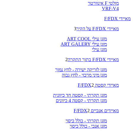
מולטי F אינוורטר
VRF-V4
מאיידי F/FDX
מאיידי F/FDX על הקיר
3
מזגן עילי ART COOL
מזגן עילי ART GALERY
מזגן עילי
מאיידי F/FDX בתוך התקרה
2
מזגן לזריקה ישירה - לחץ נמוך
מזגן מיני מרכזי - לחץ גבוה
מאיידי קסטה F/FDX
2
מזגן תקרתי - קסטה חד כיוונית
מזגן תקרתי - קסטה 4 כיוונים
מאיידים אנכיים F/FDX
2
מזגן תקרתי - כולל כיסוי
מזגן אנכי - כולל כיסוי