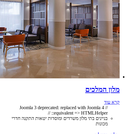
מלון המלכים
קרא עוד
// Joomla 3 deprecated: replaced with Joomla 4
equivalent => HTMLHelper:: //
בניינים בתי מלון משרדים ומוסדות יטאות התקנה חדרי
מכונות