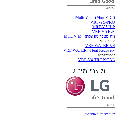
(Multi V S - (Mini VRF
VRF-V5-PRO
VRF-V5 H.P
VRF-V5 H.R
(יח' מעבה מפוצלת) - Multi V M
separator
VRF WATER V4
VRF WATER - Heat Recovery
separator2
VRF-V4 TROPICAL
מיני מרכזי לאויר צח