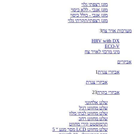
מזגן רצפתי גלוי
מזגן אנכי - ללא כיסוי
מזגן אנכי - כולל כיסוי
מזגן רצפתי/תקרתי גלוי
מערכות אויר צח
3
HRV with DX
ECO-V
מיני מרכזי לאויר צח
אביזרים
אביזרי צנרת
1
אביזרי צנרת
אביזרי בקרה
23
שלט אלחוטי
שלט מחווט רגיל
שלט מחווט לבתי מלון
שלט מחווט רחב
תרמוסטט קירי מחווט
שלט מחווט LCD מסך מגע “ 5