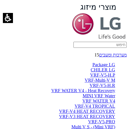
VRF-
V5-
H.P
-
ברימאג
מערכות ומעבים
15
מערכות
Package LG
CHILER LG
VRF-V5-H.P
VRF-Multi-V M
VRF-V5-H.R
VRF WATER V4 - Heat Recovery
MINI VRF Water
VRF WATER V4
VRF-V4 TROPICAL
VRF-V4 HEAT RECOVERY
VRF-V3 HEAT RECOVERY
VRF-V5-PRO
(Multi V S - (Mini VRF