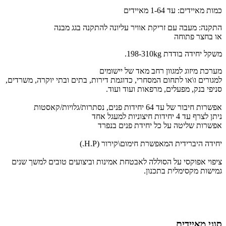
כמות מאיידים: עד 1-64 מאיידים
התקנה: מעבה עם זריקת אוויר עליונה להתקנה בגג מבנה
או בחצר פתוחה
משקל יחידה בודדת 198-310kg.
מערכת מיזוג למגוון רחב מאד של יישומים
למגורים ו\או לתחום המסחרי, כדוגמת דירות, בתים ובתי יוקרה, משרדים,
סניפי בנק, מפעלים, מרפאות ועוד ועוד.
אפשרות חיבור של עד 64 יחידות פנים, נסתרות/גלויות/קאסטות
ניתן לצרף עד 4 יחידות חיצוניות למעגל אחד
אפשרות שליטה על כל יחידת פנים בנפרד
יחידה היברידית המאפשרת חימום\קירור (H.P.)
ציפוי אפוקסי על הסוללה לאבטחת אמינות וביצועים טובים למשך שנים
גמישות מקסימלית בתכנון.
סוגי מאיידים