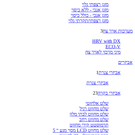
מזגן רצפתי גלוי
מזגן אנכי - ללא כיסוי
מזגן אנכי - כולל כיסוי
מזגן רצפתי/תקרתי גלוי
מערכות אויר צח
3
HRV with DX
ECO-V
מיני מרכזי לאויר צח
אביזרים
אביזרי צנרת
1
אביזרי צנרת
אביזרי בקרה
23
שלט אלחוטי
שלט מחווט רגיל
שלט מחווט לבתי מלון
שלט מחווט רחב
תרמוסטט קירי מחווט
שלט מחווט LCD מסך מגע “ 5