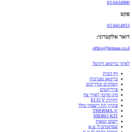
03-9434900
פקס
03-9414953
דואר אלקטרוני:
office@brimag.co.il
לאתר ברימאג דיגיטל
דף הבית
ברימאג מערכות
קטלוגים ומדריכים
פרוייקטים
מיני מרכזי לאויר צח
יחידות ECO V
פתרון תת ריצפתי כולל
THERMA-V
HIDRO KIT
יישום יטאות
שסתומים לי.ט.א
אביזרי בקרה לי.ט.א