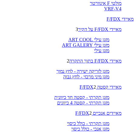
מולטי F אינוורטר
VRF-V4
מאיידי F/FDX
מאיידי F/FDX על הקיר
3
מזגן עילי ART COOL
מזגן עילי ART GALERY
מזגן עילי
מאיידי F/FDX בתוך התקרה
2
מזגן לזריקה ישירה - לחץ נמוך
מזגן מיני מרכזי - לחץ גבוה
מאיידי קסטה F/FDX
2
מזגן תקרתי - קסטה חד כיוונית
מזגן תקרתי - קסטה 4 כיוונים
מאיידים אנכיים F/FDX
2
מזגן תקרתי - כולל כיסוי
מזגן אנכי - כולל כיסוי