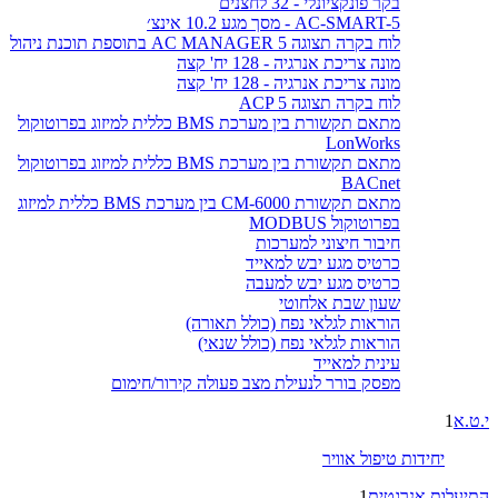
בקר פונקציונלי - 32 לחצנים
AC-SMART-5 - מסך מגע 10.2 אינצ׳
לוח בקרה תצוגה AC MANAGER 5 בתוספת תוכנת ניהול
מונה צריכת אנרגיה - 128 יח' קצה
מונה צריכת אנרגיה - 128 יח' קצה
לוח בקרה תצוגה ACP 5
מתאם תקשורת בין מערכת BMS כללית למיזוג בפרוטוקול
LonWorks
מתאם תקשורת בין מערכת BMS כללית למיזוג בפרוטוקול
BACnet
מתאם תקשורת CM-6000 בין מערכת BMS כללית למיזוג
בפרוטוקול MODBUS
חיבור חיצוני למערכות
כרטיס מגע יבש למאייד
כרטיס מגע יבש למעבה
שעון שבת אלחוטי
הוראות לגלאי נפח (כולל תאורה)
הוראות לגלאי נפח (כולל שנאי)
עינית למאייד
מפסק בורר לנעילת מצב פעולה קירור/חימום
י.ט.א
1
יחידות טיפול אוויר
התיעלות אנרגטית
1