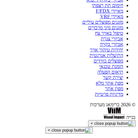
חימום תת רצפתי
מאיידי F/FDX
מאיידי VRF
מזגנים מפוצלים עיליים
מזגנים מיני מרכזיים
טיפול באויר צח
אביזרי צנרת
אביזרי בקרה
יחידות טיהור אויר
התיעלות אנרגטית
מפוצלים בודדים
הזמנת טכנאי
תיאום הפעלה
יצירת קשר
מפת אתר מלא
מפת אתר
מדיניות פרטיות
© 2026 ברימאג מערכות
בנייה
×
×