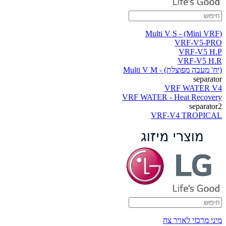
(Multi V S - (Mini VRF
VRF-V5-PRO
VRF-V5 H.P
VRF-V5 H.R
(יח' מעבה מפוצלת) - Multi V M
separator
VRF WATER V4
VRF WATER - Heat Recovery
separator2
VRF-V4 TROPICAL
מיני מרכזי לאויר צח