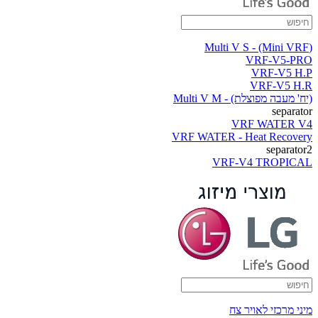
(Multi V S - (Mini VRF
VRF-V5-PRO
VRF-V5 H.P
VRF-V5 H.R
(יח' מעבה מפוצלת) - Multi V M
separator
VRF WATER V4
VRF WATER - Heat Recovery
separator2
VRF-V4 TROPICAL
מיני מרכזי לאויר צח