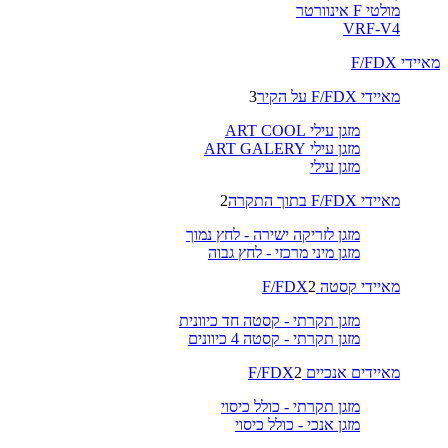
מולטי F אינוורטר
VRF-V4
מאיידי F/FDX
מאיידי F/FDX על הקיר
3
מזגן עילי ART COOL
מזגן עילי ART GALERY
מזגן עילי
מאיידי F/FDX בתוך התקרה
2
מזגן לזריקה ישירה - לחץ נמוך
מזגן מיני מרכזי - לחץ גבוה
מאיידי קסטה F/FDX
2
מזגן תקרתי - קסטה חד כיוונית
מזגן תקרתי - קסטה 4 כיוונים
מאיידים אנכיים F/FDX
2
מזגן תקרתי - כולל כיסוי
מזגן אנכי - כולל כיסוי