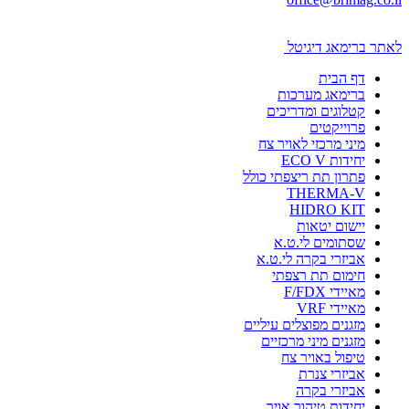
לאתר ברימאג דיגיטל
דף הבית
ברימאג מערכות
קטלוגים ומדריכים
פרוייקטים
מיני מרכזי לאויר צח
יחידות ECO V
פתרון תת ריצפתי כולל
THERMA-V
HIDRO KIT
יישום יטאות
שסתומים לי.ט.א
אביזרי בקרה לי.ט.א
חימום תת רצפתי
מאיידי F/FDX
מאיידי VRF
מזגנים מפוצלים עיליים
מזגנים מיני מרכזיים
טיפול באויר צח
אביזרי צנרת
אביזרי בקרה
יחידות טיהור אויר