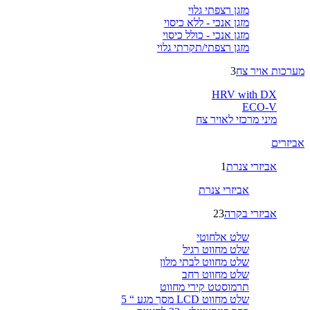
מזגן רצפתי גלוי
מזגן אנכי - ללא כיסוי
מזגן אנכי - כולל כיסוי
מזגן רצפתי/תקרתי גלוי
מערכות אויר צח
3
HRV with DX
ECO-V
מיני מרכזי לאויר צח
אביזרים
אביזרי צנרת
1
אביזרי צנרת
אביזרי בקרה
23
שלט אלחוטי
שלט מחווט רגיל
שלט מחווט לבתי מלון
שלט מחווט רחב
תרמוסטט קירי מחווט
שלט מחווט LCD מסך מגע “ 5