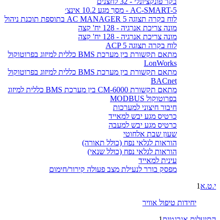
בקר פונקציונלי - 32 לחצנים
AC-SMART-5 - מסך מגע 10.2 אינצ׳
לוח בקרה תצוגה AC MANAGER 5 בתוספת תוכנת ניהול
מונה צריכת אנרגיה - 128 יח' קצה
מונה צריכת אנרגיה - 128 יח' קצה
לוח בקרה תצוגה ACP 5
מתאם תקשורת בין מערכת BMS כללית למיזוג בפרוטוקול
LonWorks
מתאם תקשורת בין מערכת BMS כללית למיזוג בפרוטוקול
BACnet
מתאם תקשורת CM-6000 בין מערכת BMS כללית למיזוג
בפרוטוקול MODBUS
חיבור חיצוני למערכות
כרטיס מגע יבש למאייד
כרטיס מגע יבש למעבה
שעון שבת אלחוטי
הוראות לגלאי נפח (כולל תאורה)
הוראות לגלאי נפח (כולל שנאי)
עינית למאייד
מפסק בורר לנעילת מצב פעולה קירור/חימום
י.ט.א
1
יחידות טיפול אוויר
התיעלות אנרגטית
1