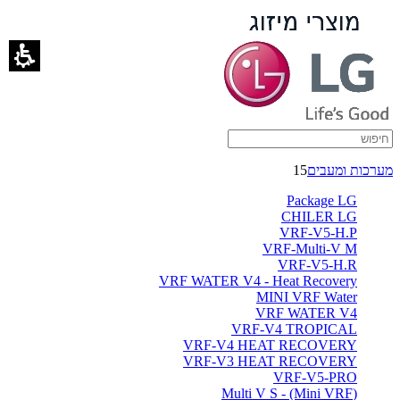
הצהרת
נגישות
-
ברימאג
מערכות
מערכות ומעבים
15
Package LG
CHILER LG
VRF-V5-H.P
VRF-Multi-V M
VRF-V5-H.R
VRF WATER V4 - Heat Recovery
MINI VRF Water
VRF WATER V4
VRF-V4 TROPICAL
VRF-V4 HEAT RECOVERY
VRF-V3 HEAT RECOVERY
VRF-V5-PRO
(Multi V S - (Mini VRF