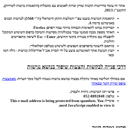
אתר זה עומד בדרישות תקנות שוויון זכויות לאנשים עם מוגבלות (התאמות נגישות לשירות),
התשע"ג 2013.
התאמות הנגישות בוצעו עפ"י המלצות התקן הישראלי (ת"י 5568) לנגישות תכנים
באניטרנט ברמה A.
הבדיקות נבחנו לתאימות הגבוהה ביותר עבור דפדפן Firefox
האתר מספק מבנה סמנטי עבור טכנולוגיות מסייעות ותמיכה בדפוס השימוש המקובל
להפעלה עם מקלדת בעזרת מקשי החיצים, Enter ו- Esc ליציאה מתפריטים
וחלונות.
מותאם לתצוגה בדפדפנים הנפוצים ולשימוש בטלפון הסלואלרי.
ייעוץ הנגשת אתר האינטרנט בוצע על ידי חברת אנג'ל אדריכלות ונגישות - גילה חמו
זכאי
דרכי פנייה לבקשות והצעות שיפור בנושא נגישות
אם במהלך הגלישה באתר נתקלת בבעיה בנושא נגישות נשמח לקבל ממך הערות.
באמצעות
טופס יצירת קשר שבאתר
פרטי רכז הנגישות: גיתית זלצברג.
טלפון: 052-8892848
אימייל:
This e-mail address is being protected from spambots. You
need JavaScript enabled to view it.
פרטי יצירת קשר