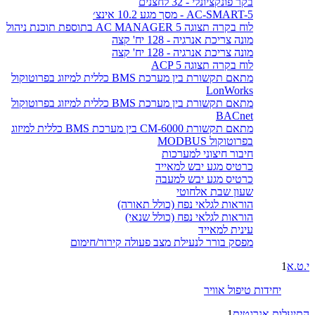
בקר פונקציונלי - 32 לחצנים
AC-SMART-5 - מסך מגע 10.2 אינצ׳
לוח בקרה תצוגה AC MANAGER 5 בתוספת תוכנת ניהול
מונה צריכת אנרגיה - 128 יח' קצה
מונה צריכת אנרגיה - 128 יח' קצה
לוח בקרה תצוגה ACP 5
מתאם תקשורת בין מערכת BMS כללית למיזוג בפרוטוקול
LonWorks
מתאם תקשורת בין מערכת BMS כללית למיזוג בפרוטוקול
BACnet
מתאם תקשורת CM-6000 בין מערכת BMS כללית למיזוג
בפרוטוקול MODBUS
חיבור חיצוני למערכות
כרטיס מגע יבש למאייד
כרטיס מגע יבש למעבה
שעון שבת אלחוטי
הוראות לגלאי נפח (כולל תאורה)
הוראות לגלאי נפח (כולל שנאי)
עינית למאייד
מפסק בורר לנעילת מצב פעולה קירור/חימום
י.ט.א
1
יחידות טיפול אוויר
התיעלות אנרגטית
1