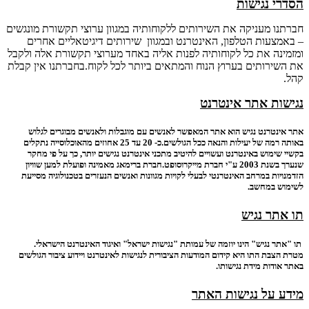
הסדרי נגישות
חברתנו מעניקה את השירותים ללקוחותיה במגוון ערוצי תקשורת מונגשים
– באמצעות הטלפון, האינטרנט ובמגוון שירותים דיגיטאליים אחרים
ומזמינה את כל לקוחותיה לפנות אליה באחד מערוצי תקשורת אלה ולקבל
את השירותים בערוץ הנוח והמתאים ביותר לכל לקוח.בחברתנו אין קבלת
קהל.
נגישות אתר אינטרנט
אתר אינטרנט נגיש הוא אתר המאפשר לאנשים עם מוגבלות ולאנשים מבוגרים לגלוש
באותה רמה של יעילות והנאה ככל הגולשים.כ- 20 עד 25 אחוזים מהאוכלוסייה נתקלים
בקשיי שימוש באינטרנט ועשויים להיטיב מתכני אינטרנט נגישים יותר, כך על פי מחקר
שנערך בשנת 2003 ע"י חברת מייקרוסופט.חברת ברימאג מאמינה ופועלת למען שוויון
הזדמנויות במרחב האינטרנטי לבעלי לקויות מגוונות ואנשים הנעזרים בטכנולוגיה מסייעת
לשימוש במחשב.
תו אתר נגיש
תו "אתר נגיש" הינו יוזמה של עמותת "נגישות ישראל" ואיגוד האינטרנט הישראלי.
מטרת הצבת התו היא קידום המודעות הציבורית לנגישות לאינטרנט ויידוע ציבור הגולשים
באתר אודות מידת נגישותו.
מידע על נגישות האתר