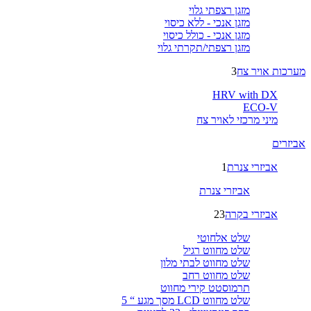
מזגן רצפתי גלוי
מזגן אנכי - ללא כיסוי
מזגן אנכי - כולל כיסוי
מזגן רצפתי/תקרתי גלוי
מערכות אויר צח
3
HRV with DX
ECO-V
מיני מרכזי לאויר צח
אביזרים
אביזרי צנרת
1
אביזרי צנרת
אביזרי בקרה
23
שלט אלחוטי
שלט מחווט רגיל
שלט מחווט לבתי מלון
שלט מחווט רחב
תרמוסטט קירי מחווט
שלט מחווט LCD מסך מגע “ 5