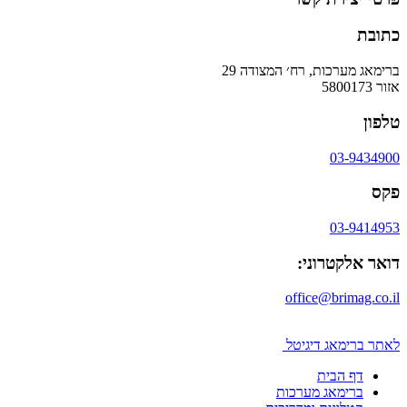
כתובת
ברימאג מערכות, רח׳ המצודה 29
אזור 5800173
טלפון
03-9434900
פקס
03-9414953
דואר אלקטרוני:
office@brimag.co.il
לאתר ברימאג דיגיטל
דף הבית
ברימאג מערכות