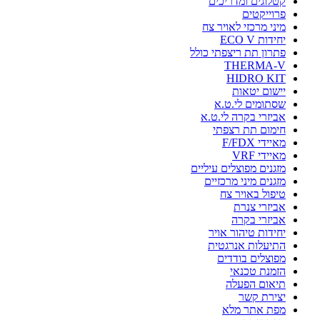
קטלוגים ומדריכים
פרוייקטים
מיני מרכזי לאויר צח
יחידות ECO V
פתרון תת ריצפתי כולל
THERMA-V
HIDRO KIT
יישום יטאות
שסתומים לי.ט.א
אביזרי בקרה לי.ט.א
חימום תת רצפתי
מאיידי F/FDX
מאיידי VRF
מזגנים מפוצלים עיליים
מזגנים מיני מרכזיים
טיפול באויר צח
אביזרי צנרת
אביזרי בקרה
יחידות טיהור אויר
התיעלות אנרגטית
מפוצלים בודדים
הזמנת טכנאי
תיאום הפעלה
יצירת קשר
מפת אתר מלא