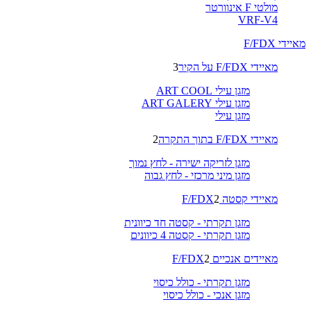
מולטי F אינוורטר
VRF-V4
מאיידי F/FDX
מאיידי F/FDX על הקיר
3
מזגן עילי ART COOL
מזגן עילי ART GALERY
מזגן עילי
מאיידי F/FDX בתוך התקרה
2
מזגן לזריקה ישירה - לחץ נמוך
מזגן מיני מרכזי - לחץ גבוה
מאיידי קסטה F/FDX
2
מזגן תקרתי - קסטה חד כיוונית
מזגן תקרתי - קסטה 4 כיוונים
מאיידים אנכיים F/FDX
2
מזגן תקרתי - כולל כיסוי
מזגן אנכי - כולל כיסוי