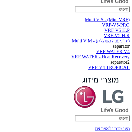
(Multi V S - (Mini VRF
VRF-V5-PRO
VRF-V5 H.P
VRF-V5 H.R
(יח' מעבה מפוצלת) - Multi V M
separator
VRF WATER V4
VRF WATER - Heat Recovery
separator2
VRF-V4 TROPICAL
מיני מרכזי לאויר צח