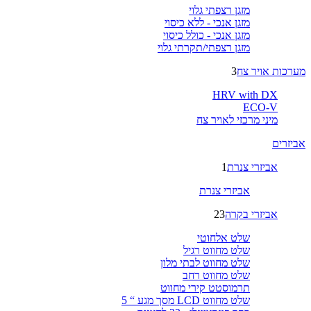
מזגן רצפתי גלוי
מזגן אנכי - ללא כיסוי
מזגן אנכי - כולל כיסוי
מזגן רצפתי/תקרתי גלוי
מערכות אויר צח
3
HRV with DX
ECO-V
מיני מרכזי לאויר צח
אביזרים
אביזרי צנרת
1
אביזרי צנרת
אביזרי בקרה
23
שלט אלחוטי
שלט מחווט רגיל
שלט מחווט לבתי מלון
שלט מחווט רחב
תרמוסטט קירי מחווט
שלט מחווט LCD מסך מגע “ 5