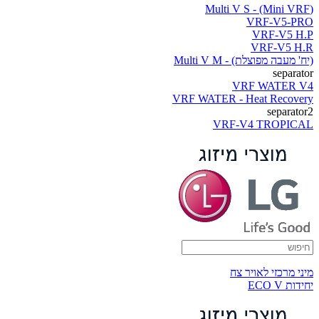
(Multi V S - (Mini VRF
VRF-V5-PRO
VRF-V5 H.P
VRF-V5 H.R
(יח' מעבה מפוצלת) - Multi V M
separator
VRF WATER V4
VRF WATER - Heat Recovery
separator2
VRF-V4 TROPICAL
מיני מרכזי לאויר צח
יחידות ECO V