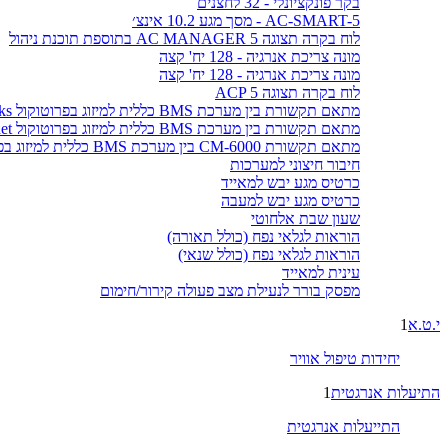
בקר פונקציונלי - 32 לחצנים
AC-SMART-5 - מסך מגע 10.2 אינצ׳
לוח בקרה תצוגה AC MANAGER 5 בתוספת תוכנת ניהול
מונה צריכת אנרגיה - 128 יח' קצה
מונה צריכת אנרגיה - 128 יח' קצה
לוח בקרה תצוגה ACP 5
מתאם תקשורת בין מערכת BMS כללית למיזוג בפרוטוקול LonWorks
מתאם תקשורת בין מערכת BMS כללית למיזוג בפרוטוקול BACnet
מתאם תקשורת CM-6000 בין מערכת BMS כללית למיזוג בפרוטוקול MODBUS
חיבור חיצוני למערכות
כרטיס מגע יבש למאייד
כרטיס מגע יבש למעבה
שעון שבת אלחוטי
הוראות לגלאי נפח (כולל תאורה)
הוראות לגלאי נפח (כולל שנאי)
עינית למאייד
מפסק בורר לנעילת מצב פעולה קירור/חימום
י.ט.א
1
יחידות טיפול אוויר
התיעלות אנרגטית
1
התייעלות אנרגטית