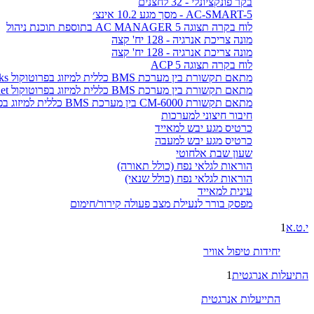
בקר פונקציונלי - 32 לחצנים
AC-SMART-5 - מסך מגע 10.2 אינצ׳
לוח בקרה תצוגה AC MANAGER 5 בתוספת תוכנת ניהול
מונה צריכת אנרגיה - 128 יח' קצה
מונה צריכת אנרגיה - 128 יח' קצה
לוח בקרה תצוגה ACP 5
מתאם תקשורת בין מערכת BMS כללית למיזוג בפרוטוקול LonWorks
מתאם תקשורת בין מערכת BMS כללית למיזוג בפרוטוקול BACnet
מתאם תקשורת CM-6000 בין מערכת BMS כללית למיזוג בפרוטוקול MODBUS
חיבור חיצוני למערכות
כרטיס מגע יבש למאייד
כרטיס מגע יבש למעבה
שעון שבת אלחוטי
הוראות לגלאי נפח (כולל תאורה)
הוראות לגלאי נפח (כולל שנאי)
עינית למאייד
מפסק בורר לנעילת מצב פעולה קירור/חימום
י.ט.א
1
יחידות טיפול אוויר
התיעלות אנרגטית
1
התייעלות אנרגטית