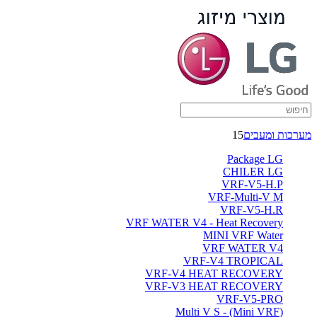
מאיידים
קסטה
-
ברימאג
מערכות
מערכות ומעבים
15
Package LG
CHILER LG
VRF-V5-H.P
VRF-Multi-V M
VRF-V5-H.R
VRF WATER V4 - Heat Recovery
MINI VRF Water
VRF WATER V4
VRF-V4 TROPICAL
VRF-V4 HEAT RECOVERY
VRF-V3 HEAT RECOVERY
VRF-V5-PRO
(Multi V S - (Mini VRF