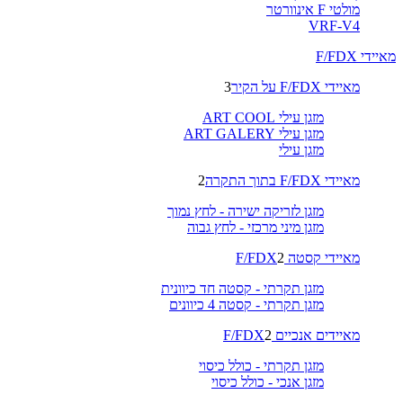
מולטי F אינוורטר
VRF-V4
מאיידי F/FDX
מאיידי F/FDX על הקיר
3
מזגן עילי ART COOL
מזגן עילי ART GALERY
מזגן עילי
מאיידי F/FDX בתוך התקרה
2
מזגן לזריקה ישירה - לחץ נמוך
מזגן מיני מרכזי - לחץ גבוה
מאיידי קסטה F/FDX
2
מזגן תקרתי - קסטה חד כיוונית
מזגן תקרתי - קסטה 4 כיוונים
מאיידים אנכיים F/FDX
2
מזגן תקרתי - כולל כיסוי
מזגן אנכי - כולל כיסוי