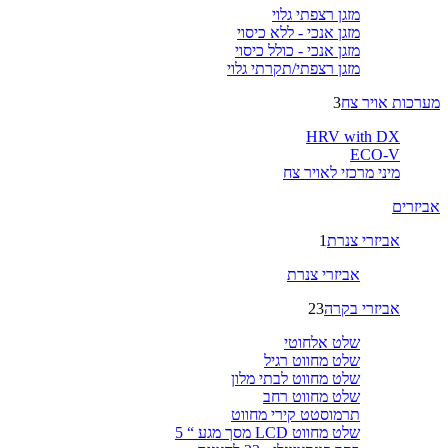
מזגן רצפתי גלוי
מזגן אנכי - ללא כיסוי
מזגן אנכי - כולל כיסוי
מזגן רצפתי/תקרתי גלוי
מערכות אויר צח
3
HRV with DX
ECO-V
מיני מרכזי לאויר צח
אביזרים
אביזרי צנרת
1
אביזרי צנרת
אביזרי בקרה
23
שלט אלחוטי
שלט מחווט רגיל
שלט מחווט לבתי מלון
שלט מחווט רחב
תרמוסטט קירי מחווט
שלט מחווט LCD מסך מגע “ 5