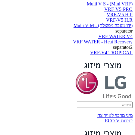
(Multi V S - (Mini VRF
VRF-V5-PRO
VRF-V5 H.P
VRF-V5 H.R
(יח' מעבה מפוצלת) - Multi V M
separator
VRF WATER V4
VRF WATER - Heat Recovery
separator2
VRF-V4 TROPICAL
מיני מרכזי לאויר צח
יחידות ECO V